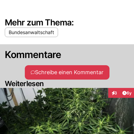
Mehr zum Thema:
Bundesanwaltschaft
Kommentare
Schreibe einen Kommentar
Weiterlesen
Arti
3
6y
Interaktion