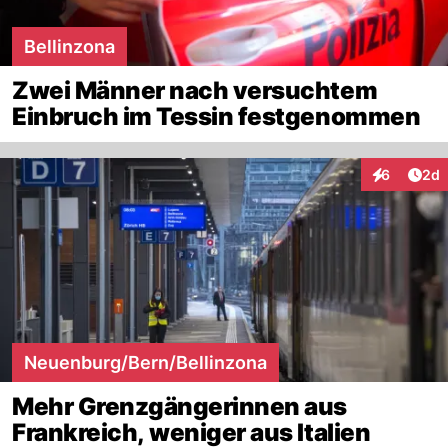
Bellinzona
Zwei Männer nach versuchtem
Einbruch im Tessin festgenommen
Arti
6
2d
Interaktion
Neuenburg/Bern/Bellinzona
Mehr Grenzgängerinnen aus
Frankreich, weniger aus Italien