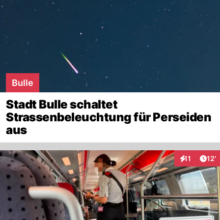
Bulle
Stadt Bulle schaltet
Strassenbeleuchtung für Perseiden
aus
Arti
11
12'
Interaktione