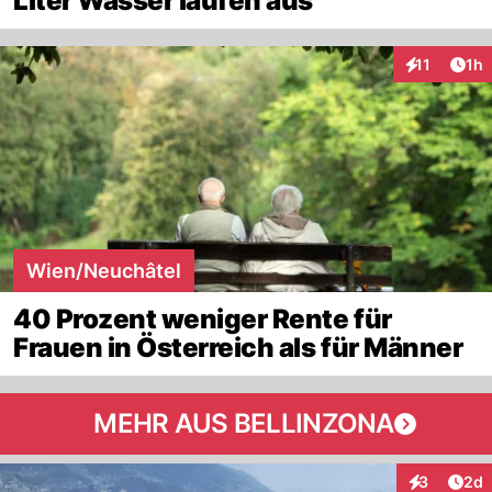
Liter Wasser laufen aus
Art
11
1h
Interaktione
Wien/Neuchâtel
40 Prozent weniger Rente für
Frauen in Österreich als für Männer
MEHR AUS BELLINZONA
Arti
3
2d
Interaktion