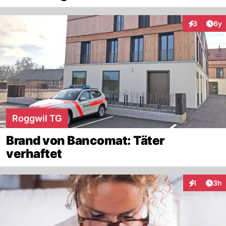
Arti
3
6y
Interaktion
Roggwil TG
Brand von Bancomat: Täter
verhaftet
Arti
1
3h
Interaktion