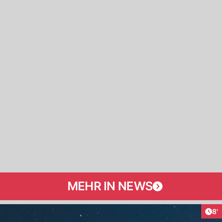
MEHR IN NEWS
Art
8'