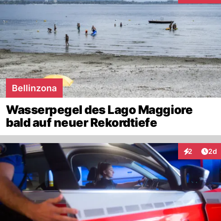
Bellinzona
Wasserpegel des Lago Maggiore
bald auf neuer Rekordtiefe
Arti
2
2d
Interaktion