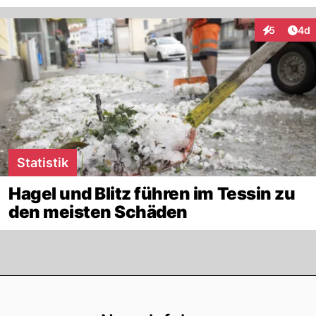
Arti
5
4d
Interaktion
Statistik
Hagel und Blitz führen im Tessin zu
den meisten Schäden
Footer