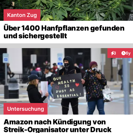
Kanton Zug
Über 1400 Hanfpflanzen gefunden
und sichergestellt
Arti
3
6y
Interaktion
Untersuchung
Amazon nach Kündigung von
Streik-Organisator unter Druck