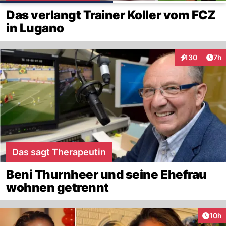
Das verlangt Trainer Koller vom FCZ
in Lugano
Arti
130
7h
Interaktionen
Das sagt Therapeutin
Beni Thurnheer und seine Ehefrau
wohnen getrennt
Artik
10h