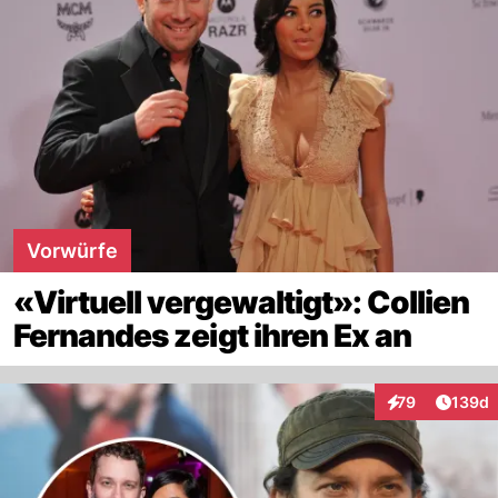
Vorwürfe
«Virtuell vergewaltigt»: Collien
Fernandes zeigt ihren Ex an
Artike
79
139d
Interaktionen