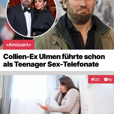
«Amüsant»
Collien-Ex Ulmen führte schon
als Teenager Sex-Telefonate
Arti
122
5y
Interaktionen