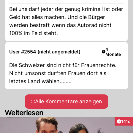
Bei uns darf jeder der genug kriminell ist oder
Geld hat alles machen. Und die Bürger
werden bestraft wenn das Autorad nicht
100% im Feld steht.
Artikel veröff
4
User #2554 (nicht angemeldet)
Monate
Die Schweizer sind nicht für Frauenrechte.
Nicht umsonst durften Frauen dort als
letztes Land wählen........
Alle Kommentare anzeigen
Weiterlesen
Artike
141d