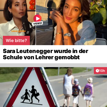
Wie bitte?
Sara Leutenegger wurde in der
Schule von Lehrer gemobbt
Artik
10h