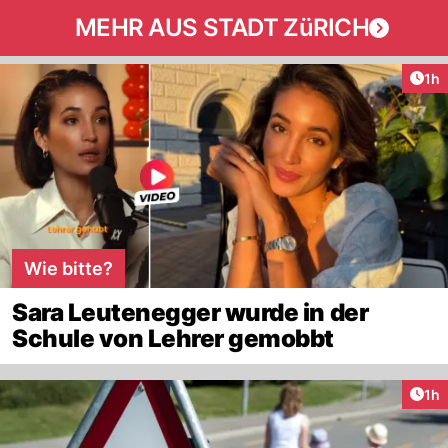
MEHR AUS STADT ZüRICH
Art
1h
Wie bitte?
Sara Leutenegger wurde in der
Schule von Lehrer gemobbt
Art
1h