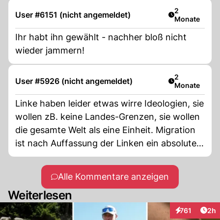
Artikel veröff
2
User #6151 (nicht angemeldet)
Monate
Ihr habt ihn gewählt - nachher bloß nicht
wieder jammern!
Artikel veröff
2
User #5926 (nicht angemeldet)
Monate
Linke haben leider etwas wirre Ideologien, sie
wollen zB. keine Landes-Grenzen, sie wollen
die gesamte Welt als eine Einheit. Migration
ist nach Auffassung der Linken ein absolutes
Menschenrecht. Heimatliebe und
Nationalstolz hingegen sind Linken ein
Alle Kommentare anzeigen
Gräuel. Linke finden deshalb Pässe unnötig
Weiterlesen
und hindernd. Zum Glück werden die
Anhänger dieser Ideologien anzahlmässig
Arti
761
2h
Interaktionen