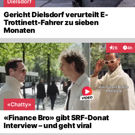
Dielsdorf
Gericht Dielsdorf verurteilt E-
Trottinett-Fahrer zu sieben
Monaten
Arti
26
4h
Interaktionen
«Chatty»
«Finance Bro» gibt SRF-Donat
Interview – und geht viral