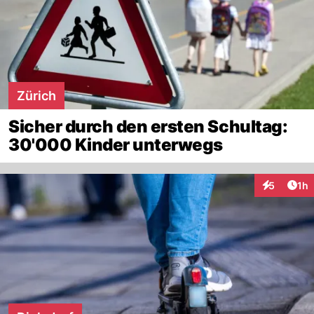
Zürich
Sicher durch den ersten Schultag:
30'000 Kinder unterwegs
Art
5
1h
Interaktion