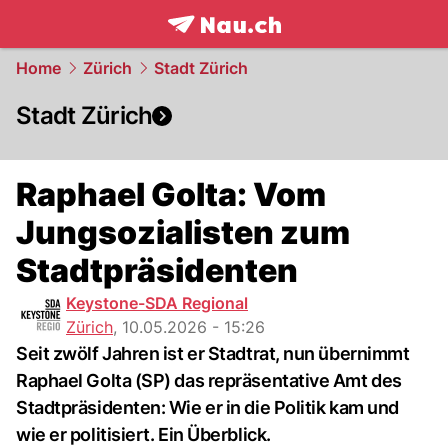
frontpage.
NAU.ch
Home
Zürich
Stadt Zürich
Stadt Zürich
Raphael Golta: Vom
Jungsozialisten zum
Stadtpräsidenten
Keystone-SDA Regional
Zürich
,
10.05.2026 - 15:26
Seit zwölf Jahren ist er Stadtrat, nun übernimmt
Raphael Golta (SP) das repräsentative Amt des
Stadtpräsidenten: Wie er in die Politik kam und
wie er politisiert. Ein Überblick.