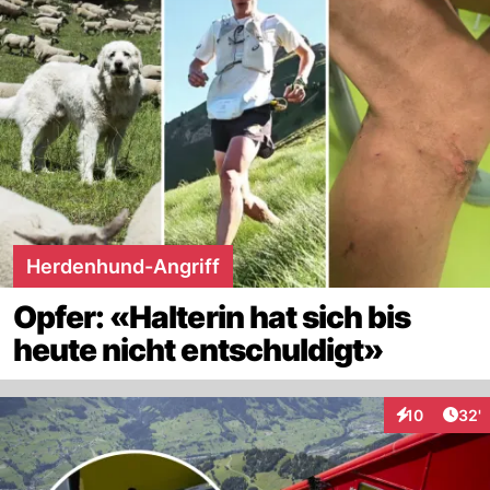
immer weniger.
Herdenhund-Angriff
Opfer: «Halterin hat sich bis
heute nicht entschuldigt»
Arti
10
32'
Interaktionen