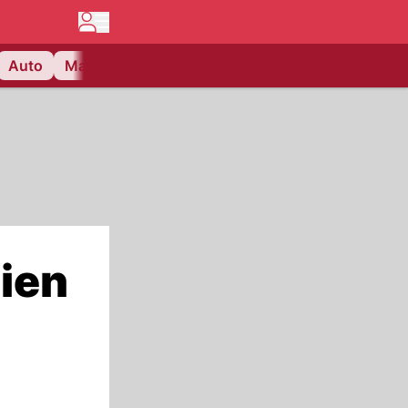
Auto
Matchcenter
Videos
Nau Plus
Lifestyle
lien