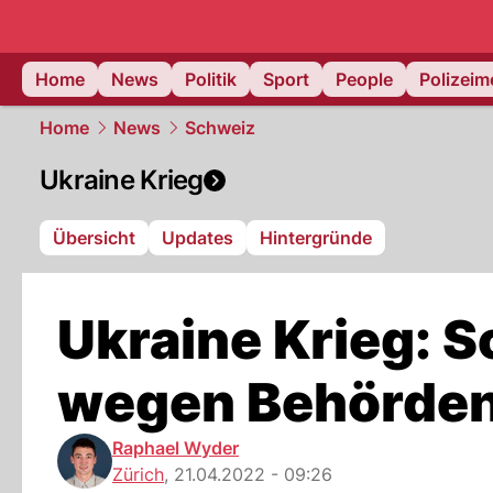
Home
News
Politik
Sport
People
Polizei
Home
News
Schweiz
Ukraine Krieg
Übersicht
Updates
Hintergründe
Ukraine Krieg: 
wegen Behörden
Raphael Wyder
Zürich
,
21.04.2022 - 09:26