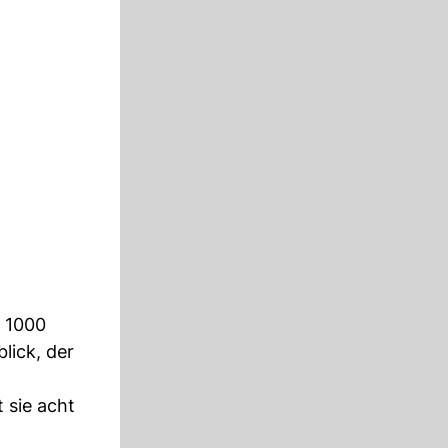
d 1000
lick, der
t sie acht