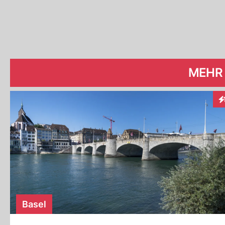
MEHR 
In
Basel