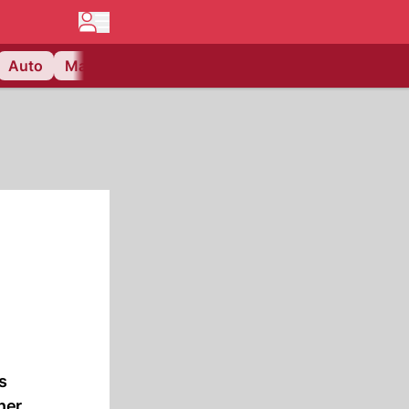
Auto
Matchcenter
Videos
Nau Plus
Lifestyle
s
ner