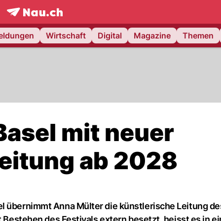
frontpage.
NAU.ch
meldungen
Wirtschaft
Digital
Magazine
Themen
Basel mit neuer
Leitung ab 2028
l übernimmt Anna Mülter die künstlerische Leitung de
t Bestehen des Festivals extern besetzt, heisst es in ei