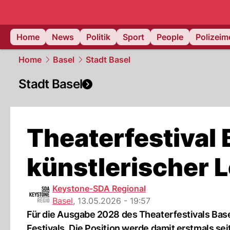
Home
News
Politik
Sport
People
Polizei
Home
Basel
Stadt Basel
Stadt Basel
Theaterfestival 
künstlerischer 
Keystone-SDA Regional
Basel
,
13.05.2026 - 19:57
Für die Ausgabe 2028 des Theaterfestivals Base
Festivals. Die Position werde damit erstmals sei