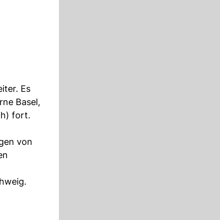
ter. Es
rne Basel,
) fort.
ngen von
en
chweig.