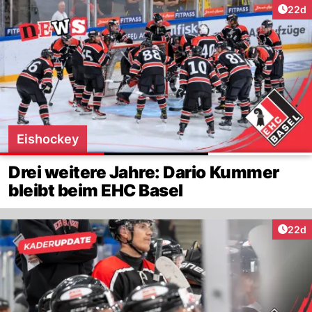
Artik
22d
Eishockey
Drei weitere Jahre: Dario Kummer
bleibt beim EHC Basel
Artik
22d