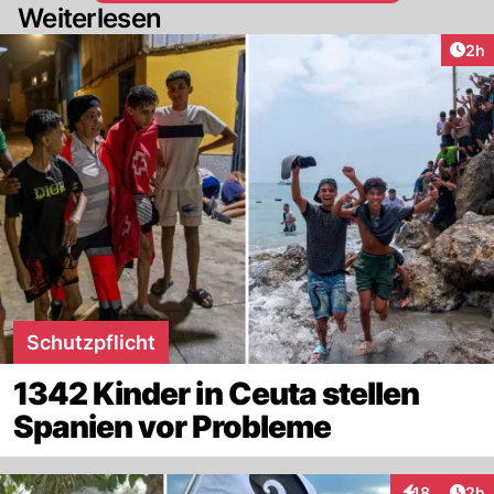
Weiterlesen
Arti
2h
Schutzpflicht
1342 Kinder in Ceuta stellen
Spanien vor Probleme
Arti
18
2h