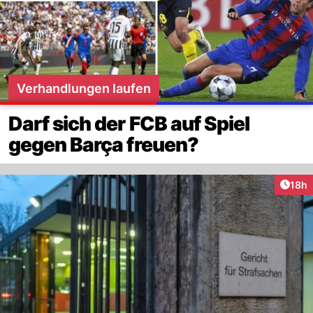
Verhandlungen laufen
Darf sich der FCB auf Spiel
gegen Barça freuen?
Artik
18h