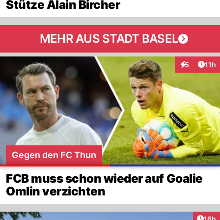
Stütze Alain Bircher
MEHR AUS STADT BASEL
Artik
5
11h
Interaktione
Gegen den FC Thun
FCB muss schon wieder auf Goalie
Omlin verzichten
Artik
16h