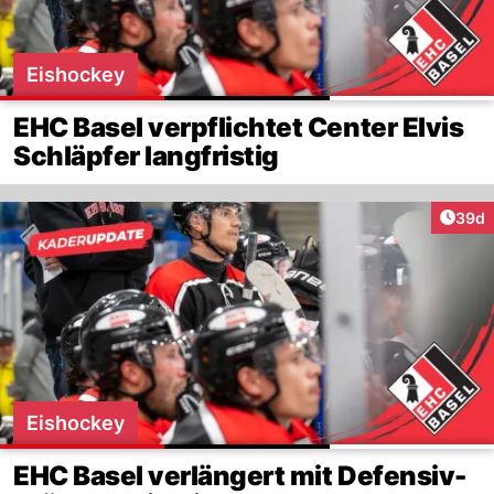
Eishockey
EHC Basel verpflichtet Center Elvis
Schläpfer langfristig
Artik
39d
Eishockey
EHC Basel verlängert mit Defensiv-