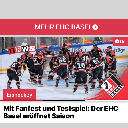
MEHR EHC BASEL
Artik
11d
Eishockey
Mit Fanfest und Testspiel: Der EHC
Basel eröffnet Saison