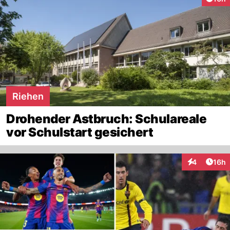
Riehen
Drohender Astbruch: Schulareale
vor Schulstart gesichert
Artik
4
16h
Interaktione