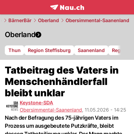
frontpage.
NAU.ch
e
BärnerBär
Oberland
Obersimmental-Saanenland
Oberland
Thun
Region Steffisburg
Saanenland
Region S
Tatbeitrag des Vaters in
Menschenhändlerfall
bleibt unklar
Keystone-SDA
Obersimmental-Saanenland
,
11.05.2026 - 14:25
Nach der Befragung des 75-jährigen Vaters im
Prozess um ausgebeutete Putzkräfte, bleibt
dessen Tatbeteiligung unklar. Der Mann machte