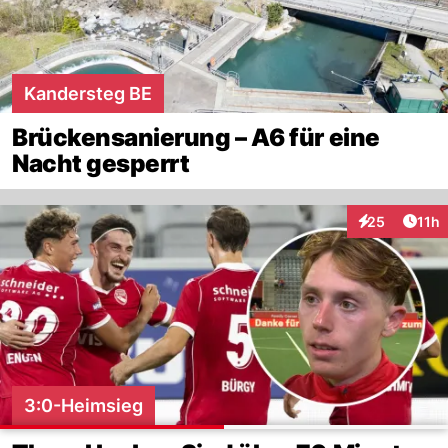
Kandersteg BE
Brückensanierung – A6 für eine
Nacht gesperrt
Artik
25
11h
Interaktionen
3:0-Heimsieg