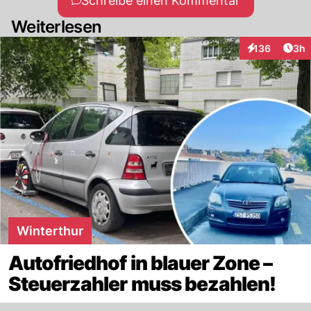
Schreibe einen Kommentar
Weiterlesen
Arti
136
3h
Interaktionen
Winterthur
Autofriedhof in blauer Zone –
Steuerzahler muss bezahlen!