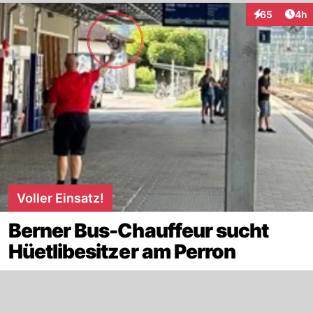
Arti
65
4h
Interaktionen
Voller Einsatz!
Berner Bus-Chauffeur sucht
Hüetlibesitzer am Perron