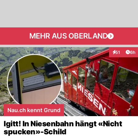
MEHR AUS OBERLAND
Arti
51
6h
Interaktione
Nau.ch kennt Grund
Igitt! In Niesenbahn hängt «Nicht
spucken»-Schild