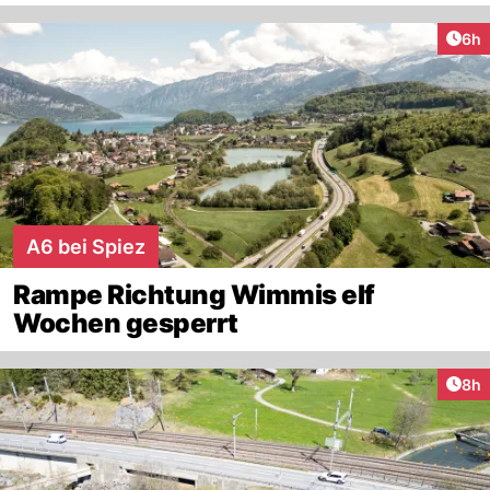
Arti
6h
A6 bei Spiez
Rampe Richtung Wimmis elf
Wochen gesperrt
Arti
8h