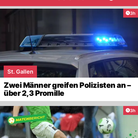
Arti
3h
St. Gallen
Zwei Männer greifen Polizisten an –
über 2,3 Promille
Arti
3h