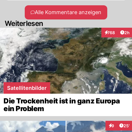
veröffentlichen können.
Alle Kommentare anzeigen
Weiterlesen
Arti
768
2h
Interaktionen
Satellitenbilder
Die Trockenheit ist in ganz Europa
ein Problem
Arti
9
25'
Interaktione