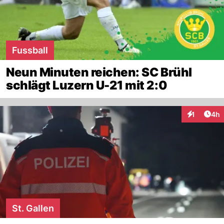
Fussball
Neun Minuten reichen: SC Brühl
schlägt Luzern U-21 mit 2:0
Arti
1
4h
Interaktion
St. Gallen