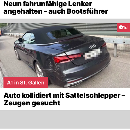
Neun fahrunfähige Lenker
angehalten – auch Bootsführer
Art
1d
A1 in St. Gallen
Auto kollidiert mit Sattelschlepper –
Zeugen gesucht