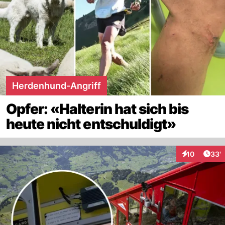
Herdenhund-Angriff
Opfer: «Halterin hat sich bis
heute nicht entschuldigt»
Arti
10
33'
Interaktionen