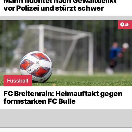
Mann flüchtet nach Gewaltdelikt
vor Polizei und stürzt schwer
Arti
4h
Fussball
FC Breitenrain: Heimauftakt gegen
formstarken FC Bulle