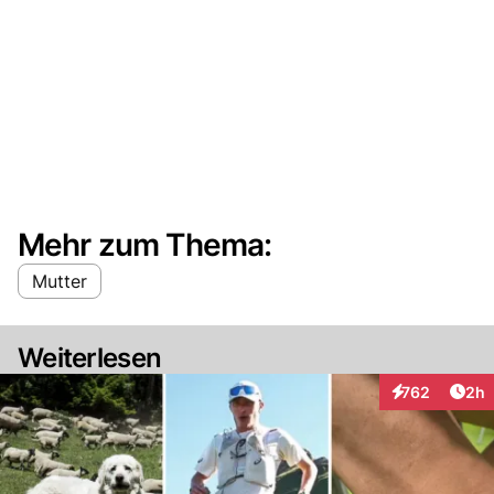
Mehr zum Thema:
Mutter
Weiterlesen
Arti
762
2h
Interaktionen