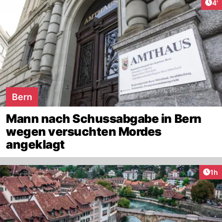
Art
4'
Bern
Mann nach Schussabgabe in Bern
wegen versuchten Mordes
angeklagt
Art
1h