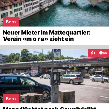
Bern
Neuer Mieter im Mattequartier:
Verein «m o r a» zieht ein
Arti
3
4h
Interaktion
Bern