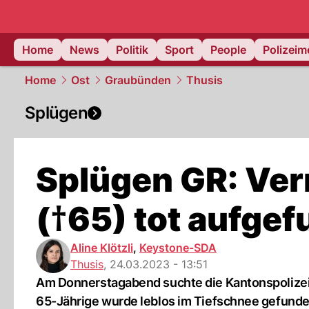
Home
News
Politik
Sport
People
Polizei
Home
Ost
Graubünden
Thusis
Splügen
Splügen GR: Ver
(†65) tot aufge
Aline Klötzli
,
Keystone-SDA
Thusis
,
24.03.2023 - 13:51
Am Donnerstagabend suchte die Kantonspolizei
65-Jährige wurde leblos im Tiefschnee gefunde