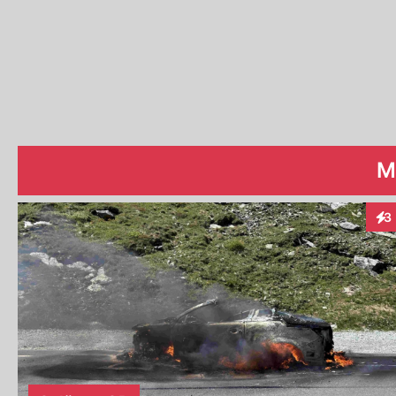
M
3
Int