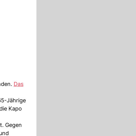
nden.
Das
65-Jährige
 die Kapo
ft. Gegen
 und