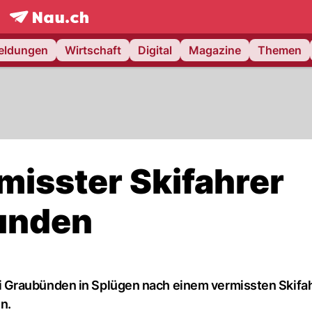
frontpage.
NAU.ch
meldungen
Wirtschaft
Digital
Magazine
Themen
misster Skifahrer
funden
 Graubünden in Splügen nach einem vermissten Skifah
n.