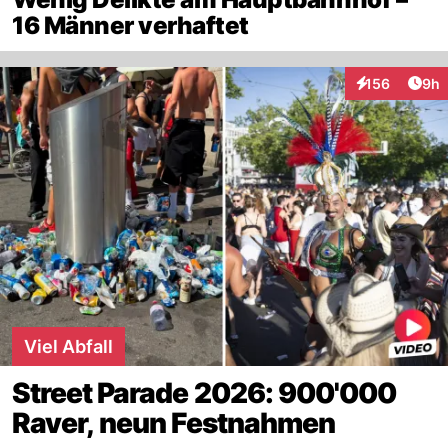
16 Männer verhaftet
Arti
156
9h
Interaktionen
Viel Abfall
Street Parade 2026: 900'000
Raver, neun Festnahmen