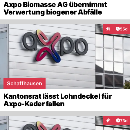
Axpo Biomasse AG übernimmt
Verwertung biogener Abfälle
Artik
1
55d
Interaktione
Schaffhausen
Kantonsrat lässt Lohndeckel für
Axpo-Kader fallen
Artik
1
73d
Interaktione