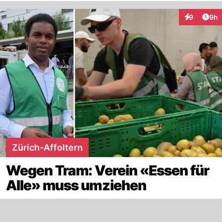
Arti
9
9h
Interaktion
Zürich-Affoltern
Wegen Tram: Verein «Essen für
Alle» muss umziehen