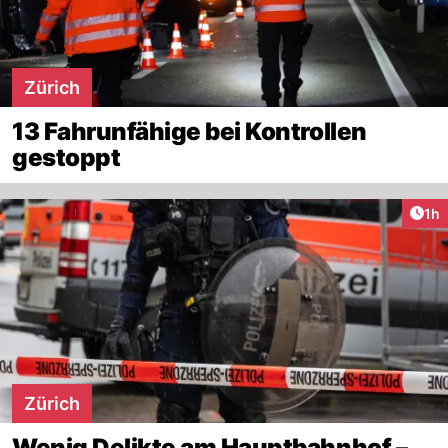
Zürich
13 Fahrunfähige bei Kontrollen
gestoppt
Art
1h
Zürich
Wenig Delikte am Hauptbahnhof –