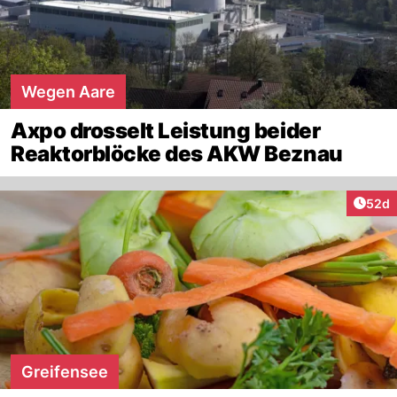
Wegen Aare
Axpo drosselt Leistung beider
Reaktorblöcke des AKW Beznau
Artik
52d
Greifensee