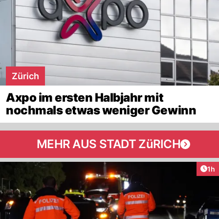
Zürich
Axpo im ersten Halbjahr mit
nochmals etwas weniger Gewinn
MEHR AUS STADT ZüRICH
Art
1h