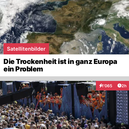
Satellitenbilder
Die Trockenheit ist in ganz Europa
ein Problem
Arti
1'065
2h
Interaktionen