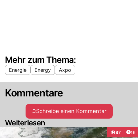
Mehr zum Thema:
Energie
Energy
Axpo
Kommentare
Schreibe einen Kommentar
Weiterlesen
Art
197
1h
Interaktionen