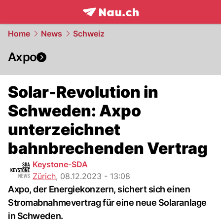
frontpage.
NAU.ch
Home
News
Schweiz
Axpo
Solar-Revolution in
Schweden: Axpo
unterzeichnet
bahnbrechenden Vertrag
Keystone-SDA
Zürich
,
08.12.2023 - 13:08
Axpo, der Energiekonzern, sichert sich einen
Stromabnahmevertrag für eine neue Solaranlage
in Schweden.