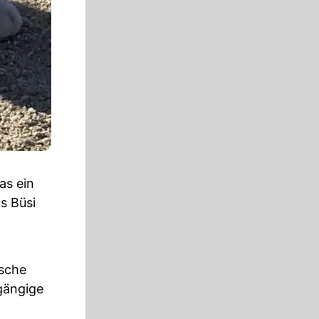
as ein
s Büsi
ische
gängige