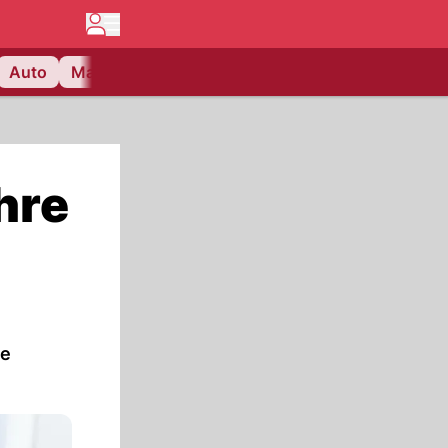
Auto
Matchcenter
Videos
Nau Plus
Lifestyle
hre
le