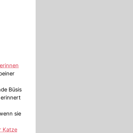
zerinnen
beiner
nde Büsis
erinnert
 wenn sie
r Katze