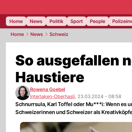
Home
News
Politik
Sport
People
Polizei
Home
News
Schweiz
So ausgefallen 
Haustiere
Rowena Goebel
Interlaken-Oberhasli
,
23.03.2024 - 08:58
Schnurrsula, Karl Toffel oder Mu***i: Wenn es u
Schweizerinnen und Schweizer als Kreativköpfe