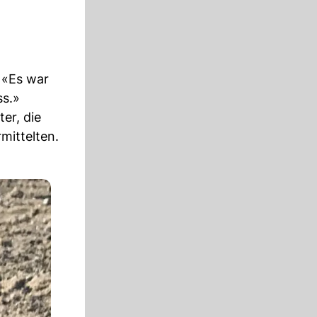
 «Es war
ss.»
er, die
mittelten.