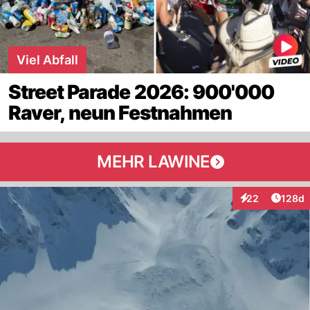
Viel Abfall
Street Parade 2026: 900'000
Raver, neun Festnahmen
MEHR LAWINE
Artike
22
128d
Interaktionen