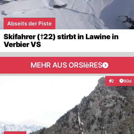
Abseits der Piste
Skifahrer (†22) stirbt in Lawine in
Verbier VS
MEHR AUS ORSIèRES
Artik
2
90d
Interaktionen