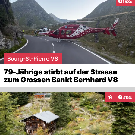
Artike
158d
Bourg-St-Pierre VS
79-Jährige stirbt auf der Strasse
zum Grossen Sankt Bernhard VS
Artike
1
318d
Interaktionen