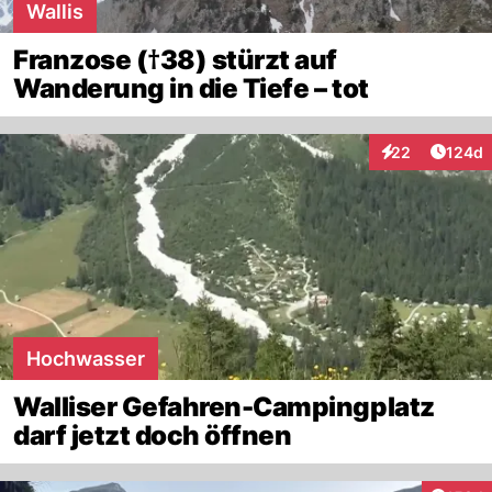
Wallis
Franzose (†38) stürzt auf
Wanderung in die Tiefe – tot
Artike
22
124d
Interaktionen
Hochwasser
Walliser Gefahren-Campingplatz
darf jetzt doch öffnen