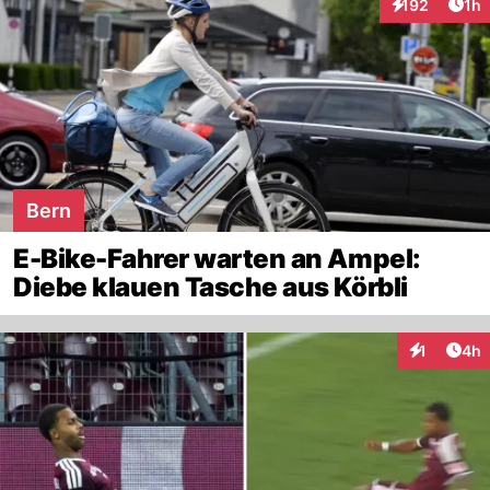
Art
192
1h
Interaktionen
Bern
E-Bike-Fahrer warten an Ampel:
Diebe klauen Tasche aus Körbli
Arti
1
4h
Interaktion