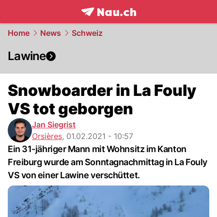
frontpage.
NAU.ch
Home
News
Schweiz
Lawine
Snowboarder in La Fouly
VS tot geborgen
Jan Siegrist
Orsières
,
01.02.2021 - 10:57
Ein 31-jähriger Mann mit Wohnsitz im Kanton
Freiburg wurde am Sonntagnachmittag in La Fouly
VS von einer Lawine verschüttet.