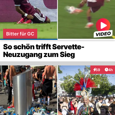
Bitter für GC
So schön trifft Servette-
Neuzugang zum Sieg
Arti
59
4h
Interaktionen