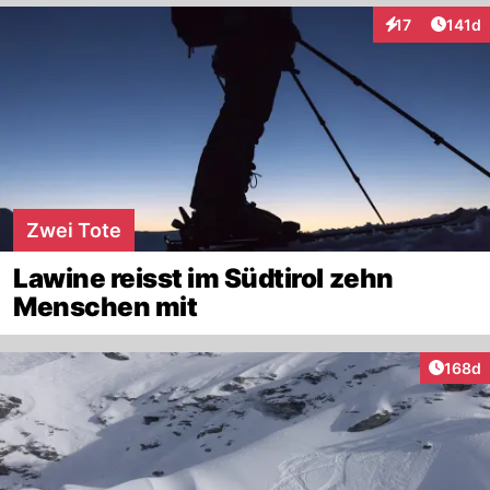
Artike
17
141d
Interaktionen
Zwei Tote
Lawine reisst im Südtirol zehn
Menschen mit
Artike
168d