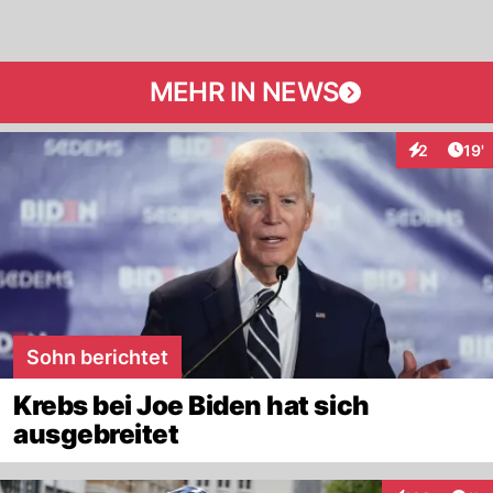
MEHR IN NEWS
Arti
2
19'
Interaktion
Sohn berichtet
Krebs bei Joe Biden hat sich
ausgebreitet