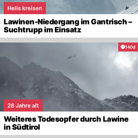
Helis kreisen
Lawinen-Niedergang im Gantrisch –
Suchtrupp im Einsatz
Artike
140d
26 Jahre alt
Weiteres Todesopfer durch Lawine
in Südtirol