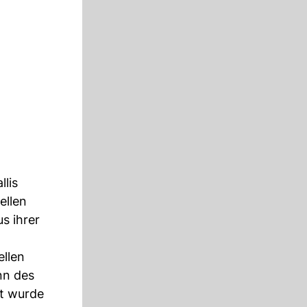
lis
ellen
s ihrer
ellen
nn des
ht wurde