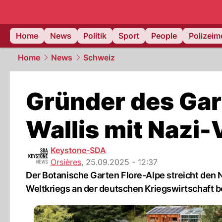
Home
News
Politik
Sport
People
Polizei
Home
News
Schweiz
Gründer des Gar
Wallis mit Nazi
Keystone-SDA
Orsières
,
25.09.2025 - 12:37
Der Botanische Garten Flore-Alpe streicht den
Weltkriegs an der deutschen Kriegswirtschaft be