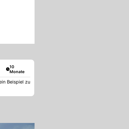
Artikel veröffentlicht:
10
Monate
in Beispiel zu