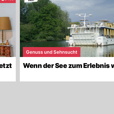
aktionen
Genuss und Sehnsucht
etzt
Wenn der See zum Erlebnis 