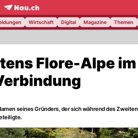
frontpage.
NAU.ch
meldungen
Wirtschaft
Digital
Magazine
Themen
tens Flore-Alpe im
-Verbindung
 Namen seines Gründers, der sich während des Zweiten
teiligte.