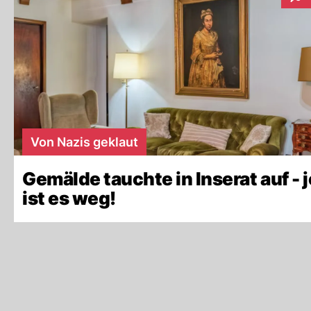
Inter
Von Nazis geklaut
Gemälde tauchte in Inserat auf - j
ist es weg!