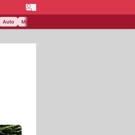
Auto
Matchcenter
Videos
Nau Plus
Lifestyle