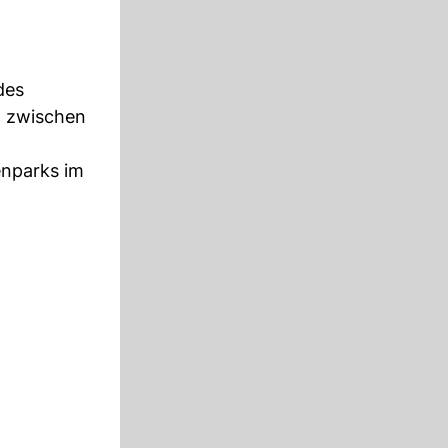
des
ch zwischen
enparks im