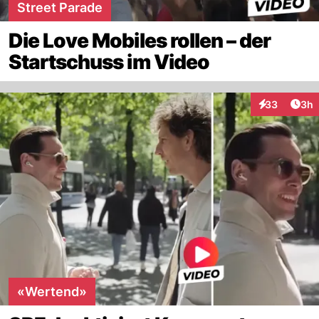
Street Parade
Die Love Mobiles rollen – der
Startschuss im Video
Arti
33
3h
Interaktionen
«Wertend»