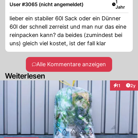
welchem der drei man diesen gekauft hat?
Artikel ver
1
User #3065 (nicht angemeldet)
Jahr
Wenn einem hier wie bei den Kehrichtsäcken
eine Anzeige droht, wenn man den Sack
lieber ein stabiler 60l Sack oder ein Dünner
beim falschen Anbieter abgibt, dann macht
60l der schnell zerreist und man nur das eine
das keinen Sinn. Das Plastik wird im Ausland
reinpacken kann? da beides (zumindest bei
rezykliert, weil in der Schweiz nicht genug
uns) gleich viel kostet, ist der fall klar
zusammenkommt, um eine
Entsorgungsanlage wirtschaftlich zu
Alle Kommentare anzeigen
betreiben. Mit drei verschiedenen Anbietern
Weiterlesen
ist man da von einer Entsorgung im eigenen
Land noch viel weiter weg.
Arti
11
2y
Interaktione