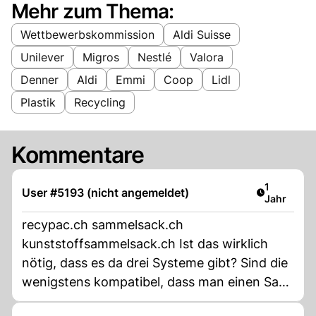
Mehr zum Thema:
Wettbewerbskommission
Aldi Suisse
Unilever
Migros
Nestlé
Valora
Denner
Aldi
Emmi
Coop
Lidl
Plastik
Recycling
Kommentare
Artikel ver
1
User #5193 (nicht angemeldet)
Jahr
recypac.ch sammelsack.ch
kunststoffsammelsack.ch Ist das wirklich
nötig, dass es da drei Systeme gibt? Sind die
wenigstens kompatibel, dass man einen Sack
bei jedem Anbieter abgeben kann, egal bei