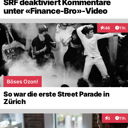
SRF deaktiviert Kommentare
unter «Finance-Bro»-Video
Artik
146
11h
Interaktionen
Böses Ozon!
So war die erste Street Parade in
Zürich
Artik
3
11h
Interaktione