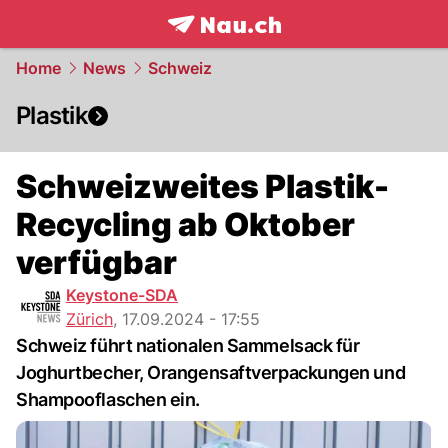
frontpage.
NAU.ch
Home
News
Schweiz
Plastik
Schweizweites Plastik-
Recycling ab Oktober
verfügbar
Keystone-SDA
Zürich
,
17.09.2024 - 17:55
Schweiz führt nationalen Sammelsack für
Joghurtbecher, Orangensaftverpackungen und
Shampooflaschen ein.