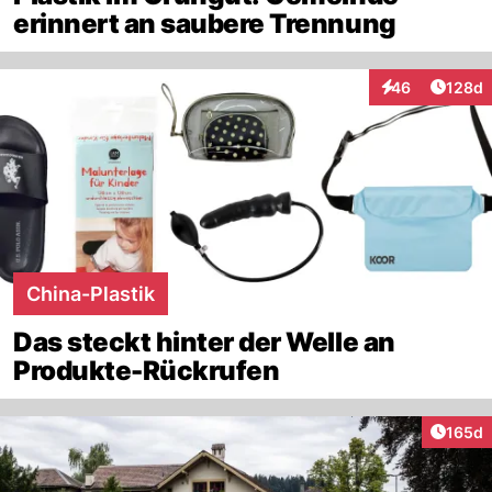
erinnert an saubere Trennung
Artike
46
128d
Interaktionen
China-Plastik
Das steckt hinter der Welle an
Produkte-Rückrufen
Artike
165d