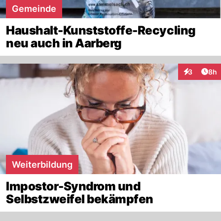
Gemeinde
Haushalt-Kunststoffe-Recycling
neu auch in Aarberg
Arti
3
8h
Interaktion
Weiterbildung
Impostor-Syndrom und
Selbstzweifel bekämpfen