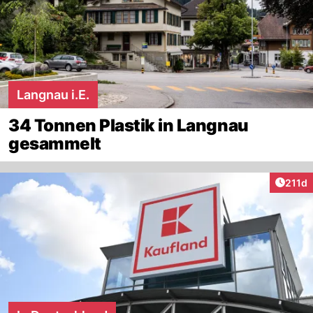
Langnau i.E.
34 Tonnen Plastik in Langnau
gesammelt
Artike
211d