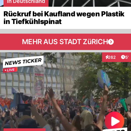
In Deutschland
Rückruf bei Kaufland wegen Plastik
in Tiefkühlspinat
MEHR AUS STADT ZüRICH
Art
262
5'
Interaktionen