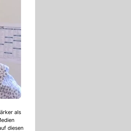
ärker als
Medien
auf diesen