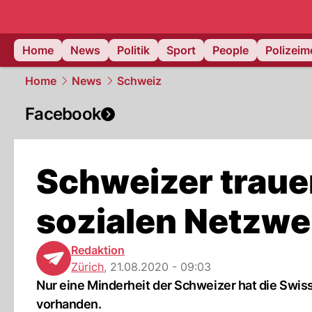
Home
News
Politik
Sport
People
Polizei
Home
News
Schweiz
Facebook
Schweizer traue
sozialen Netzw
Redaktion
Zürich
,
21.08.2020 - 09:03
Nur eine Minderheit der Schweizer hat die Swiss
vorhanden.