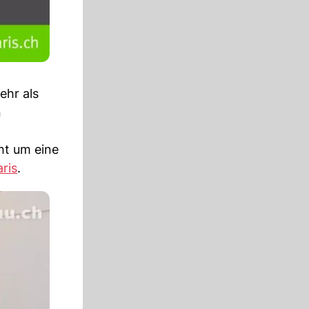
ehr als
n
ht um eine
ris
.