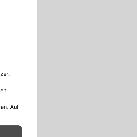
zer.
nen
uen. Auf