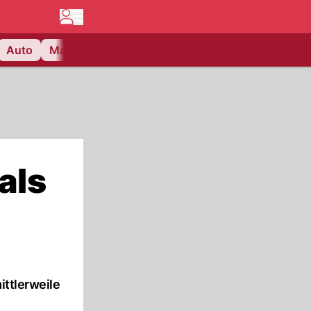
Auto
Matchcenter
Videos
Nau Plus
Lifestyle
als
ittlerweile