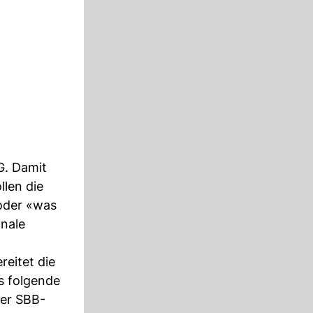
G. Damit
llen die
 oder «was
nale
reitet die
s folgende
ner SBB-