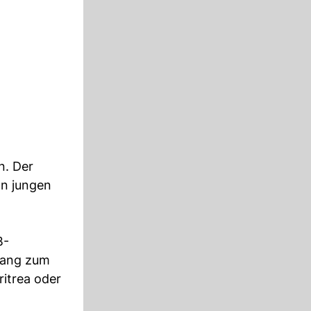
n. Der
on jungen
B-
ugang zum
ritrea oder