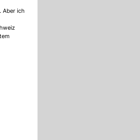
. Aber ich
chweiz
stem