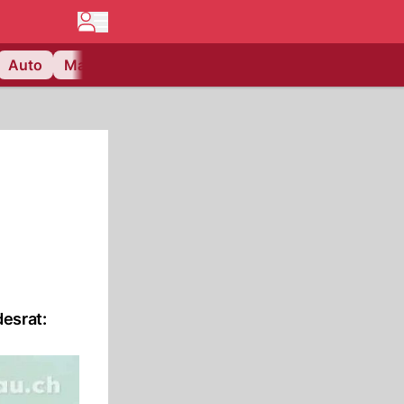
Auto
Matchcenter
Videos
Nau Plus
Lifestyle
esrat: