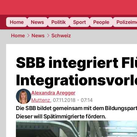
Home
News
Politik
Sport
People
Polizei
Home
News
Schweiz
SBB integriert F
Integrationsvor
Alexandra Aregger
Muttenz
,
07.11.2018 - 07:14
Die SBB bildet gemeinsam mit dem Bildungspartn
Dieser will Spätimmigrierte fördern.