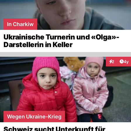
In Charkiw
Ukrainische Turnerin und «Olga»-
Darstellerin in Keller
Arti
2
4y
Interaktion
Wegen Ukraine-Krieg
Schweiz sucht Unterkunft für