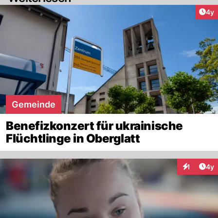
Arti
4y
Gemeinde
Benefizkonzert für ukrainische
Flüchtlinge in Oberglatt
Arti
1
4y
Interaktion