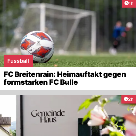
Art
1h
Fussball
FC Breitenrain: Heimauftakt gegen
formstarken FC Bulle
Arti
2h