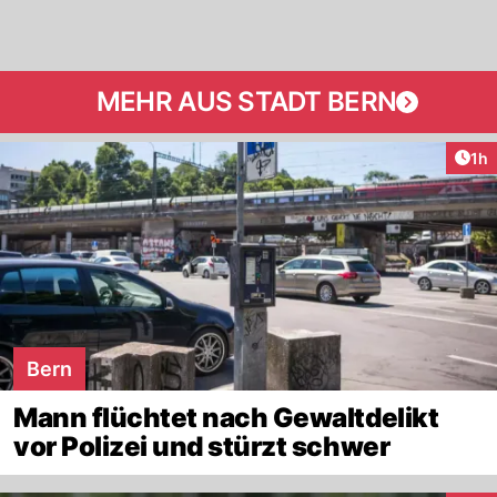
MEHR AUS STADT BERN
Art
1h
Bern
Mann flüchtet nach Gewaltdelikt
vor Polizei und stürzt schwer