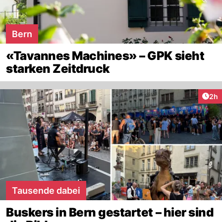
Bern
«Tavannes Machines» – GPK sieht
starken Zeitdruck
Arti
2h
Tausende dabei
Buskers in Bern gestartet – hier sind