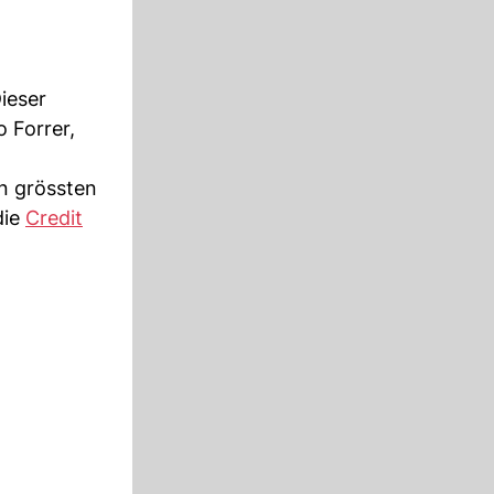
ieser
 Forrer,
n grössten
die
Credit