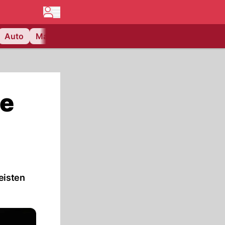
Auto
Matchcenter
Videos
Nau Plus
Lifestyle
te
eisten