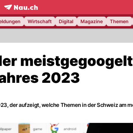
frontpage.
NAU.ch
meldungen
Wirtschaft
Digital
Magazine
Themen
 der meistgegoogel
Jahres 2023
023, der aufzeigt, welche Themen in der Schweiz am m