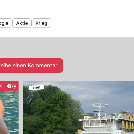
ogle
Aktie
Krieg
reibe einen Kommentar
Artikel veröffentlicht:
4
7y
eraktionen