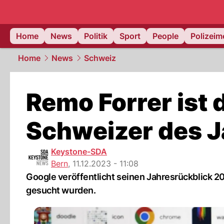
Home
News
Politik
Sport
People
Polizei
Home
News
Schweiz
Remo Forrer ist
Schweizer des 
Keystone-SDA
Bern
,
11.12.2023 - 11:08
Google veröffentlicht seinen Jahresrückblick 2
gesucht wurden.