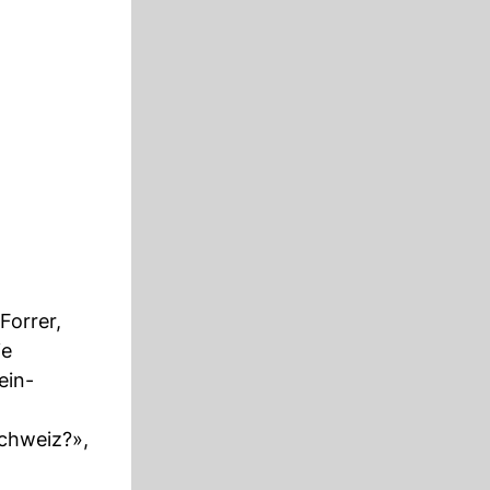
Forrer,
ie
ein-
Schweiz?»,