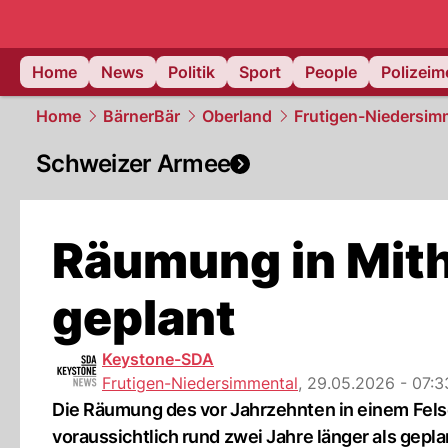
Home
News
Politik
Sport
People
Polizei
Home
BärnerBär
Oberland
Frutigen-Niedersim
Schweizer Armee
Räumung in Mitho
geplant
Keystone-SDA
Frutigen-Niedersimmental
,
29.05.2026 - 07:3
Die Räumung des vor Jahrzehnten in einem Fels
voraussichtlich rund zwei Jahre länger als gepla