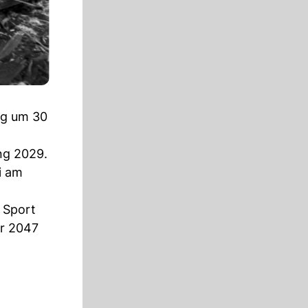
ig um 30
ng 2029.
i am
 Sport
hr 2047