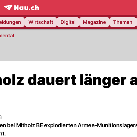
frontpage.
NAU.ch
meldungen
Wirtschaft
Digital
Magazine
Themen
mental
lz dauert länger a
3
en bei Mitholz BE explodierten Armee-Munitionslager
nt.