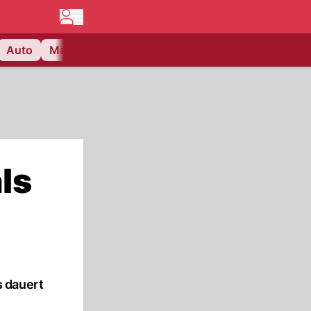
Auto
Matchcenter
Videos
Nau Plus
Lifestyle
ls
s dauert