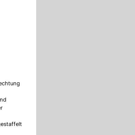
lechtung
und
er
estaffelt