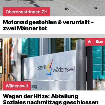
Oberengstringen ZH
Motorrad gestohlen & verunfallt –
zwei Männer tot
Arti
1
4h
Interaktion
Wädenswil
Wegen der Hitze: Abteilung
Soziales nachmittags geschlossen