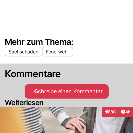
Mehr zum Thema:
Sachschaden
Feuerwehr
Kommentare
Schreibe einen Kommentar
Weiterlesen
Arti
688
4h
Interaktionen