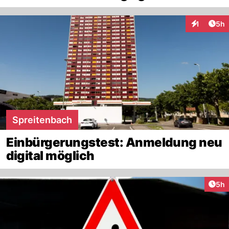
Arti
1
5h
Interaktion
Spreitenbach
Einbürgerungstest: Anmeldung neu
digital möglich
Arti
5h