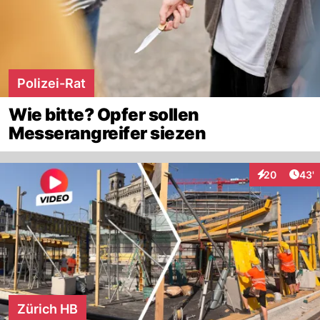
Polizei-Rat
Wie bitte? Opfer sollen
Messerangreifer siezen
Arti
20
43'
Interaktionen
Zürich HB