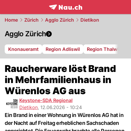
frontpage.
NAU.ch
Home
Zürich
Agglo Zürich
Dietikon
Agglo Zürich
Knonaueramt
Region Adliswil
Region Thalwil
R
Raucherware löst Brand
in Mehrfamilienhaus in
Würenlos AG aus
Keystone-SDA Regional
Dietikon
,
12.06.2026 - 10:24
Ein Brand in einer Wohnung in Würenlos AG hat in
der Nacht auf Freitag erheblichen Sachschaden
angerichtet. Die Feuerwehr brachte alle Personen