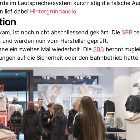
rde im Lautsprechersystem kurzfristig die falsche Au
 lief dabei
Hintergrundaudio
.
tion
kam, ist noch nicht abschliessend geklärt. Die
SBB
tei
n und würden nun vom Hersteller geprüft.
nne ein zweites Mal wiederholt. Die
SBB
betont zugle
ngen auf die Sicherheit oder den Bahnbetrieb hatte.