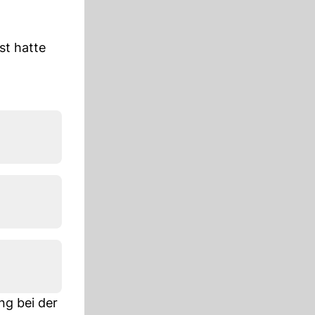
st hatte
ng bei der