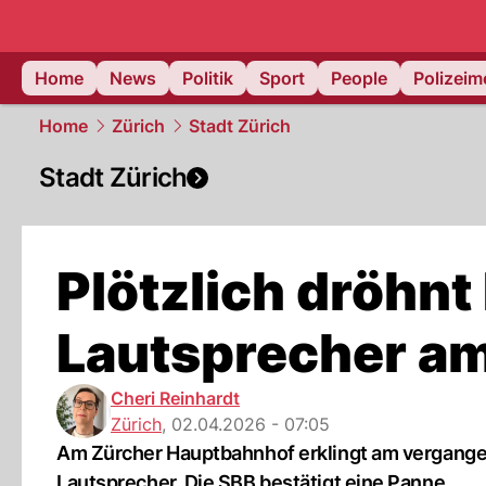
Home
News
Politik
Sport
People
Polizei
Home
Zürich
Stadt Zürich
Stadt Zürich
Plötzlich dröhn
Lautsprecher a
Cheri Reinhardt
Zürich
,
02.04.2026 - 07:05
Am Zürcher Hauptbahnhof erklingt am vergange
Lautsprecher. Die SBB bestätigt eine Panne.