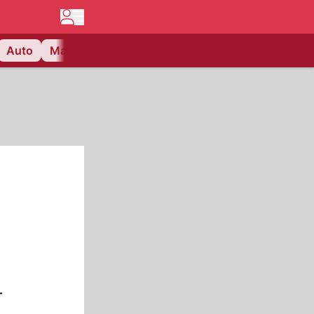
Auto
Matchcenter
Videos
Nau Plus
Lifestyle
-