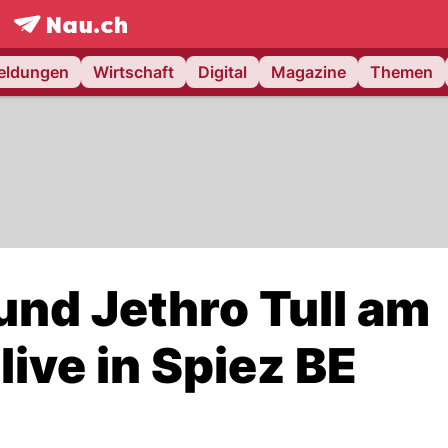
frontpage.
NAU.ch
meldungen
Wirtschaft
Digital
Magazine
Themen
und Jethro Tull am
live in Spiez BE