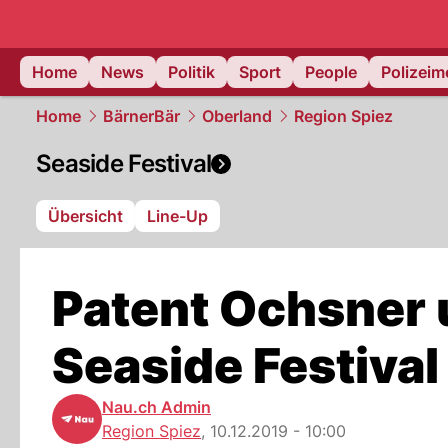
Home
News
Politik
Sport
People
Polizei
Home
BärnerBär
Oberland
Region Spiez
Seaside Festival
Übersicht
Line-Up
Patent Ochsner 
Seaside Festival 
Nau.ch Admin
Region Spiez
,
10.12.2019 - 10:00