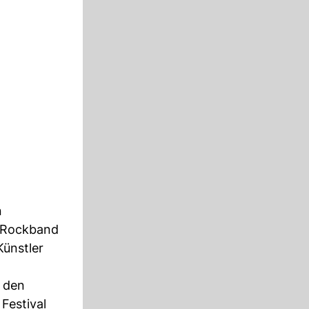
n
 Rockband
Künstler
t den
Festival