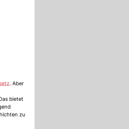
setz
. Aber
Das bietet
ügend
chichten zu