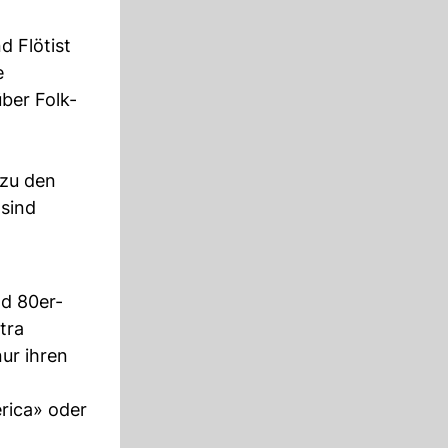
d Flötist
e
ber Folk-
 zu den
sind
nd 80er-
tra
ur ihren
erica» oder