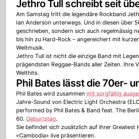
Jethro Tull schreibt seit 
Am Samstag tritt die legendäre Rockband Jethr
Ian Anderson unterwegs. Und in diesen über 5
geschrieben, sondern sich auch regelmässig n
bis hin zu Hard-Rock – angereichert mit kurze
Weltmusik.
Jethro Tull ist nicht die einzige Band mit Leg
prägendsten Reggae-Bands aller Zeiten. Ihre
Welthits.
Phil Bates lässt die 70er- 
Phil Bates wird zusammen
mit sorgfältig ausg
Jahre-Sound von Electric Light Orchestra (ELO)
performed by Phil Bates & Band feat. The Berli
60.
Geburtstag
.
Sie befindet sich zusätzlich auf ihrer Greatest
«Cambodia» live präsentieren.