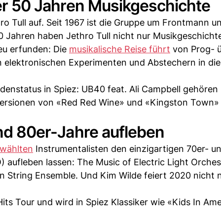
über 50 Jahren Musikgeschichte
o Tull auf. Seit 1967 ist die Gruppe um Frontmann un
0 Jahren haben Jethro Tull nicht nur Musikgeschicht
eu erfunden: Die
musikalische Reise führt
von Prog- ü
n elektronischen Experimenten und Abstechern in die
endenstatus in Spiez: UB40 feat. Ali Campbell gehören
 Versionen von «Red Red Wine» und «Kingston Town» 
und 80er-Jahre aufleben
ewählten
Instrumentalisten den einzigartigen 70er- u
 aufleben lassen: The Music of Electric Light Orches
n String Ensemble. Und Kim Wilde feiert 2020 nicht n
 Hits Tour und wird in Spiez Klassiker wie «Kids In Am