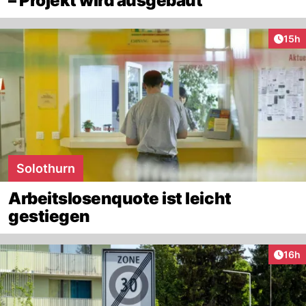
– Projekt wird ausgebaut
Artik
15h
Solothurn
Arbeitslosenquote ist leicht
gestiegen
Artik
16h