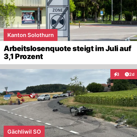
Kanton Solothurn
Arbeitslosenquote steigt im Juli auf
3,1 Prozent
Arti
3
2d
Interaktion
Gächliwil SO