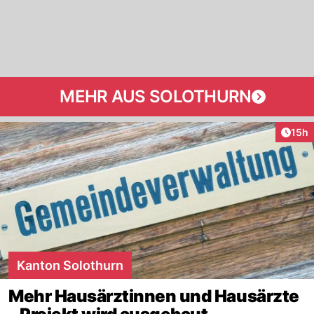
MEHR AUS SOLOTHURN
Artik
15h
Kanton Solothurn
Mehr Hausärztinnen und Hausärzte