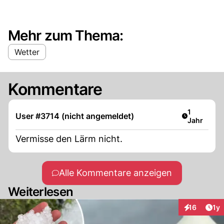
Mehr zum Thema:
Wetter
Kommentare
Artikel ver
1
User #3714 (nicht angemeldet)
Jahr
Vermisse den Lärm nicht.
Alle Kommentare anzeigen
Weiterlesen
Art
16
1y
Interaktione