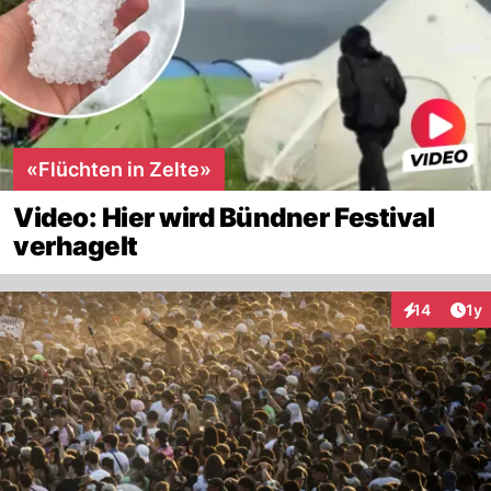
«Flüchten in Zelte»
Video: Hier wird Bündner Festival
verhagelt
Art
14
1y
Interaktione