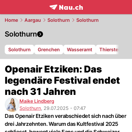
frontpage.
NAU.ch
Home
Aargau
Solothurn
Solothurn
Solothurn
Solothurn
Grenchen
Wasseramt
Thierstein
F
Openair Etziken: Das
legendäre Festival endet
nach 31 Jahren
Maike Lindberg
Solothurn
,
29.07.2025 - 07:47
Das Openair Etziken verabschiedet sich nach über
drei Jahrzehnten. Warum das Kultfestival 2025
schliesst, bewegt viele Fans und die Schweizer