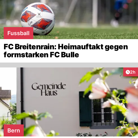
Fussball
FC Breitenrain: Heimauftakt gegen
formstarken FC Bulle
Arti
2h
Bern