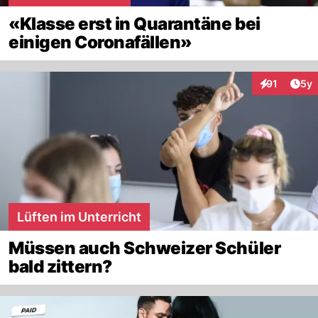
«Klasse erst in Quarantäne bei
einigen Coronafällen»
Arti
91
5y
Interaktione
Lüften im Unterricht
Müssen auch Schweizer Schüler
bald zittern?