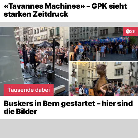
«Tavannes Machines» – GPK sieht
starken Zeitdruck
Arti
2h
Tausende dabei
Buskers in Bern gestartet – hier sind
die Bilder