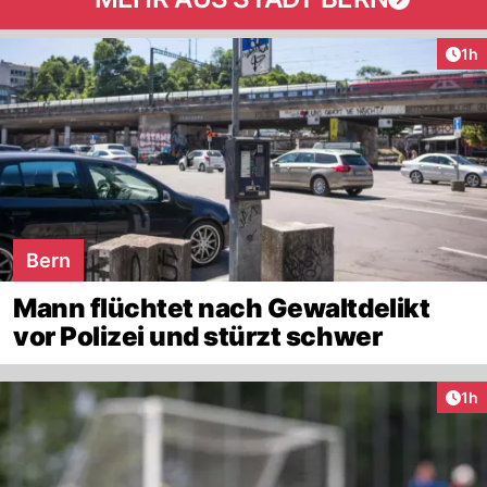
Art
1h
Bern
Mann flüchtet nach Gewaltdelikt
vor Polizei und stürzt schwer
Art
1h