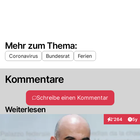
Mehr zum Thema:
Coronavirus
Bundesrat
Ferien
Kommentare
Schreibe einen Kommentar
Weiterlesen
Arti
2'264
5y
Interaktionen