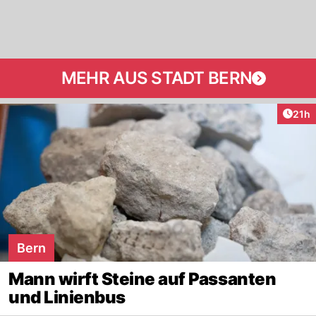
MEHR AUS STADT BERN
Artik
21h
Bern
Mann wirft Steine auf Passanten
und Linienbus