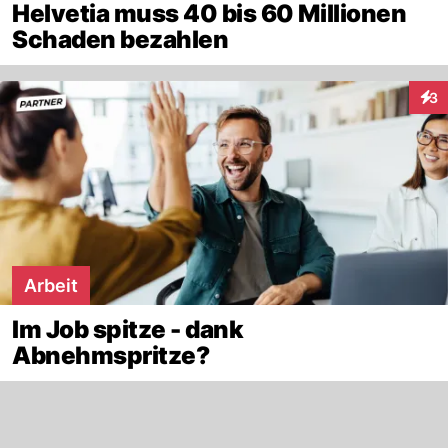
Helvetia muss 40 bis 60 Millionen
Schaden bezahlen
3
Inte
Arbeit
Im Job spitze - dank
Abnehmspritze?