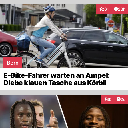
Artik
261
23h
Interaktionen
Bern
E-Bike-Fahrer warten an Ampel:
Diebe klauen Tasche aus Körbli
Arti
36
2d
Interaktionen