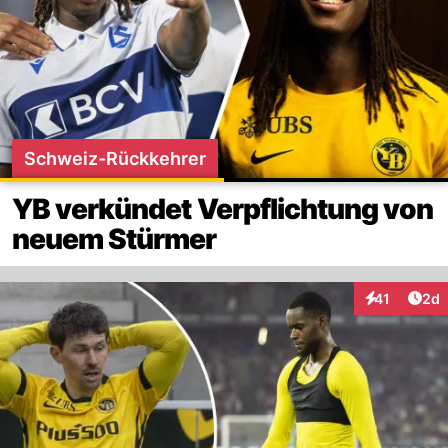
Schweiz-Rückkehrer
YB verkündet Verpflichtung von
neuem Stürmer
Arti
41
2d
Interaktione