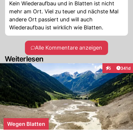
Kein Wiederaufbau und in Blatten ist nicht
mehr am Ort. Viel zu teuer und nächste Mal
andere Ort passiert und will auch
Wiederaufbau ist wirklich wie Blatten.
Alle Kommentare anzeigen
Weiterlesen
Artike
5
341d
Interaktionen
Wegen Blatten