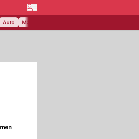
Auto
Matchcenter
Videos
Nau Plus
Lifestyle
ammen