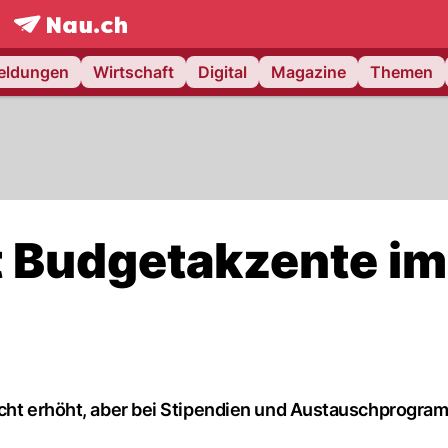
frontpage.
NAU.ch
meldungen
Wirtschaft
Digital
Magazine
Themen
zt Budgetakzente im
eicht erhöht, aber bei Stipendien und Austauschprogr