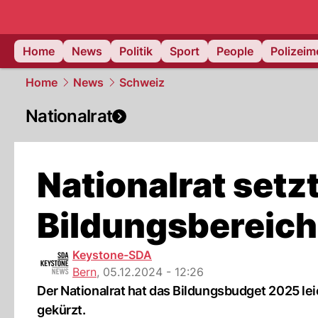
Home
News
Politik
Sport
People
Polizei
Home
News
Schweiz
Nationalrat
Nationalrat set
Bildungsbereich
Keystone-SDA
Bern
,
05.12.2024 - 12:26
Der Nationalrat hat das Bildungsbudget 2025 l
gekürzt.