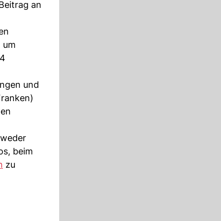
Beitrag an
en
h um
,4
ungen und
 Franken)
nen
ntweder
os, beim
n
zu