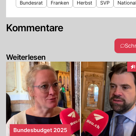
Bundesrat
Franken
Herbst
SVP
Nationa
Kommentare
Sch
Weiterlesen
1
Int
Bundesbudget 2025