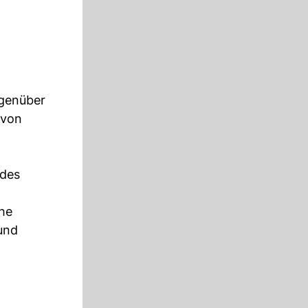
egenüber
 von
 des
che
 und