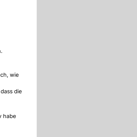
.
ch, wie
dass die
v habe