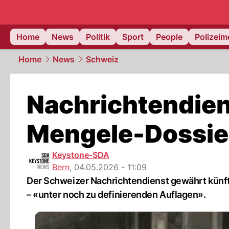
Home
News
Politik
Sport
People
Polizei
Home
News
Schweiz
Nachrichtendie
Mengele-Dossie
Keystone-SDA
Bern
,
04.05.2026 - 11:09
Der Schweizer Nachrichtendienst gewährt künf
– «unter noch zu definierenden Auflagen».