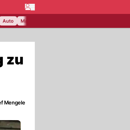
Auto
Matchcenter
Videos
Nau Plus
Lifestyle
g zu
ef Mengele