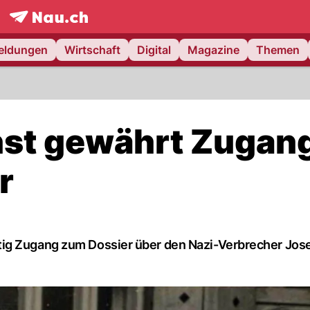
frontpage.
NAU.ch
meldungen
Wirtschaft
Digital
Magazine
Themen
nst gewährt Zugan
r
tig Zugang zum Dossier über den Nazi-Verbrecher Jos