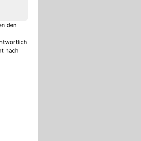
den den
ntwortlich
ht nach