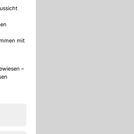
ussicht
gen
sammen mit
gewiesen –
sen