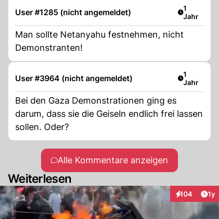
Artikel ver
1
User #1285 (nicht angemeldet)
Jahr
Man sollte Netanyahu festnehmen, nicht
Demonstranten!
Artikel ver
1
User #3964 (nicht angemeldet)
Jahr
Bei den Gaza Demonstrationen ging es
darum, dass sie die Geiseln endlich frei lassen
sollen. Oder?
Alle Kommentare anzeigen
Weiterlesen
Art
104
1y
Interaktionen