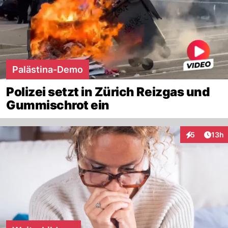
Palästina-Demo
Polizei setzt in Zürich Reizgas und
Gummischrot ein
Artik
5
13h
Interaktione