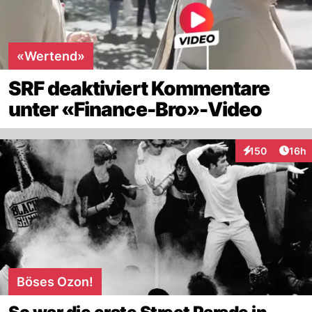
«Wertend»
SRF deaktiviert Kommentare
unter «Finance-Bro»-Video
Artik
150
16h
Interaktionen
Böses Ozon!