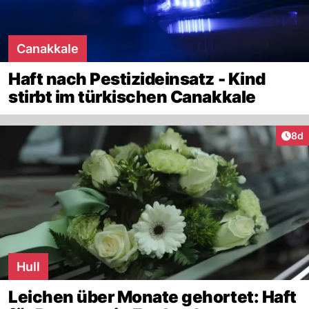
Canakkale
Haft nach Pestizideinsatz - Kind
stirbt im türkischen Canakkale
Arti
8d
Hull
Leichen über Monate gehortet: Haft