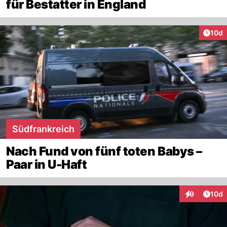
für Bestatter in England
Artik
10d
Südfrankreich
Nach Fund von fünf toten Babys –
Paar in U-Haft
Artik
9
10d
Interaktione