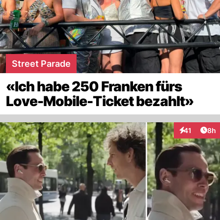
Street Parade
«Ich habe 250 Franken fürs
Love-Mobile-Ticket bezahlt»
Arti
41
8h
Interaktione