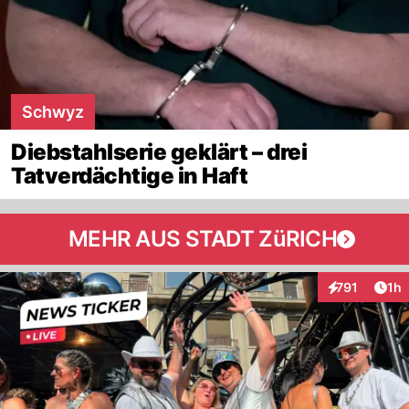
Schwyz
Diebstahlserie geklärt – drei
Tatverdächtige in Haft
MEHR AUS STADT ZüRICH
Art
791
1h
Interaktionen