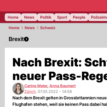
Home
News
Politik
Sport
People
Polizei
Home
News
Schweiz
Brexit
Nach Brexit: Sc
neuer Pass-Reg
Carine Meier
,
Anna Baumert
Zürich
,
07.05.2022 - 14:58
Nach dem Brexit gelten in Grossbritannien neue
Flughafen stehen, weil sie keinen Pass dabei ha