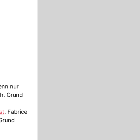
enn nur
ch. Grund
st
. Fabrice
 Grund