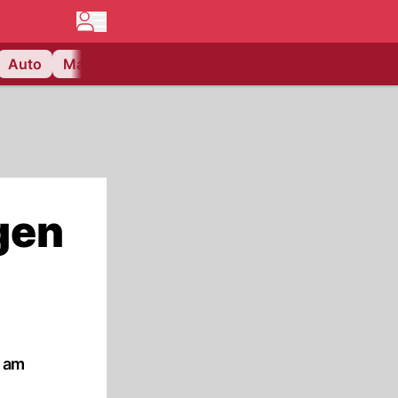
Auto
Matchcenter
Videos
Nau Plus
Lifestyle
gen
e am