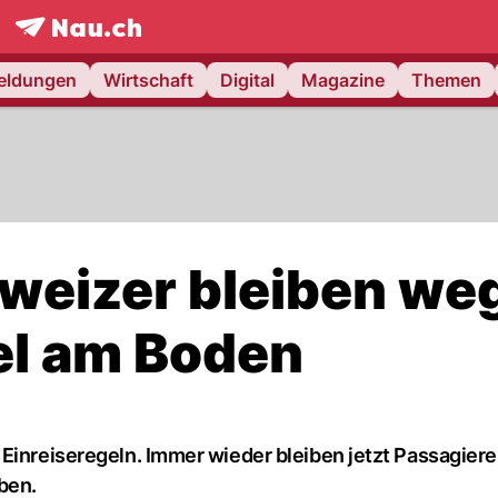
frontpage.
NAU.ch
meldungen
Wirtschaft
Digital
Magazine
Themen
hweizer bleiben we
el am Boden
 Einreiseregeln. Immer wieder bleiben jetzt Passagier
ben.