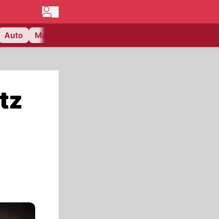
Auto
Matchcenter
Videos
Nau Plus
Lifestyle
tz