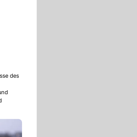
isse des
und
d