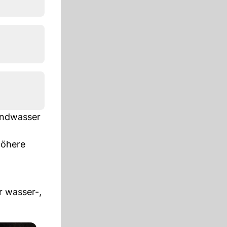
undwasser
höhere
r wasser-,