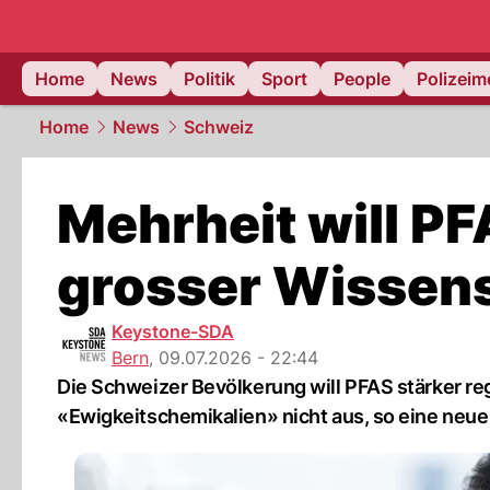
Home
News
Politik
Sport
People
Polizei
Home
News
Schweiz
Mehrheit will PF
grosser Wissen
Keystone-SDA
Bern
,
09.07.2026 - 22:44
Die Schweizer Bevölkerung will PFAS stärker re
«Ewigkeitschemikalien» nicht aus, so eine neu