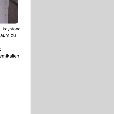
 - keystone
kaum zu
t
emikalien