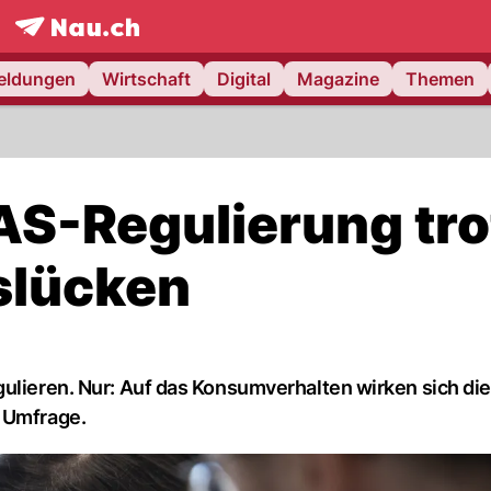
frontpage.
NAU.ch
meldungen
Wirtschaft
Digital
Magazine
Themen
AS-Regulierung tro
slücken
gulieren. Nur: Auf das Konsumverhalten wirken sich die
e Umfrage.