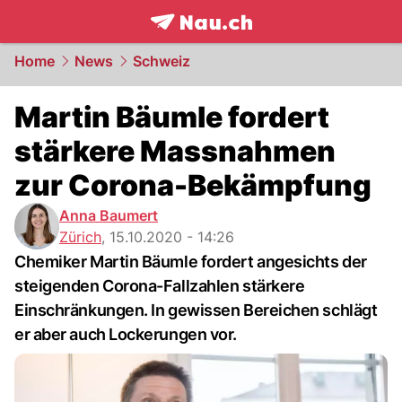
frontpage.
NAU.ch
Home
News
Schweiz
Martin Bäumle fordert
stärkere Massnahmen
zur Corona-Bekämpfung
Anna Baumert
Zürich
,
15.10.2020 - 14:26
Chemiker Martin Bäumle fordert angesichts der
steigenden Corona-Fallzahlen stärkere
Einschränkungen. In gewissen Bereichen schlägt
er aber auch Lockerungen vor.