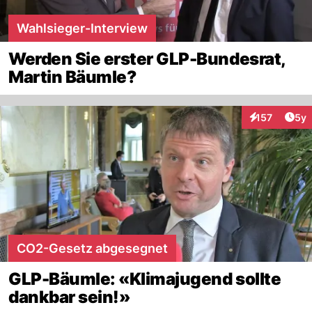
Wahlsieger-Interview
Werden Sie erster GLP-Bundesrat,
Martin Bäumle?
Arti
157
5y
Interaktionen
CO2-Gesetz abgesegnet
GLP-Bäumle: «Klimajugend sollte
dankbar sein!»