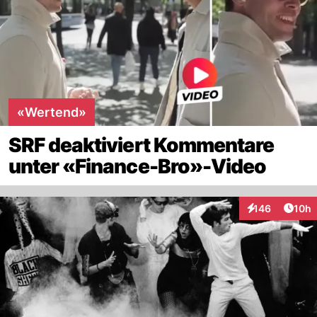
«Wertend»
SRF deaktiviert Kommentare
unter «Finance-Bro»-Video
Artik
146
10h
Interaktionen