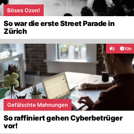
Böses Ozon!
So war die erste Street Parade in
Zürich
Artik
3
10h
Interaktione
Gefälschte Mahnungen
So raffiniert gehen Cyberbetrüger
vor!