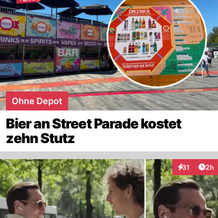
Ohne Depot
Bier an Street Parade kostet
zehn Stutz
Arti
31
2h
Interaktione