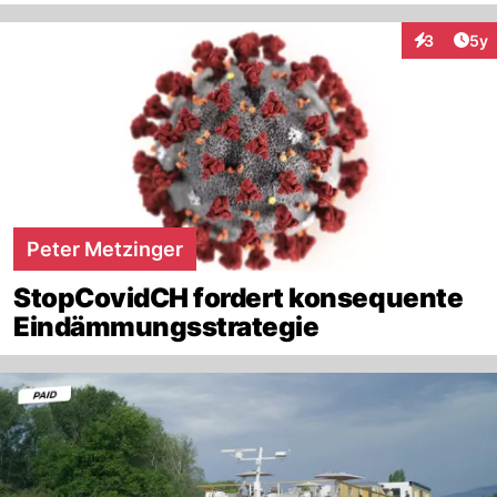
Arti
3
5y
Interaktion
Peter Metzinger
StopCovidCH fordert konsequente
Eindämmungsstrategie