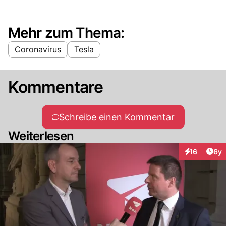
Mehr zum Thema:
Coronavirus
Tesla
Kommentare
Schreibe einen Kommentar
Weiterlesen
Arti
16
6y
Interaktione