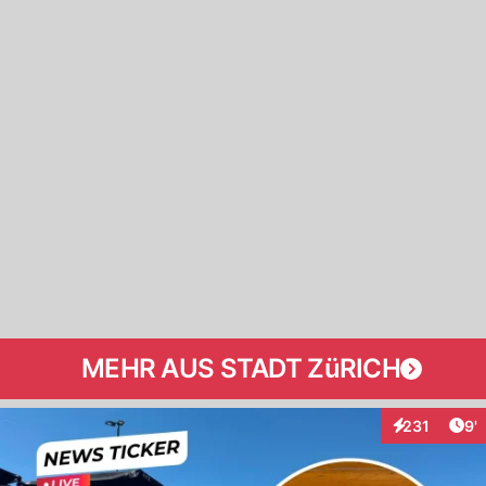
MEHR AUS STADT ZüRICH
Art
231
9'
Interaktionen