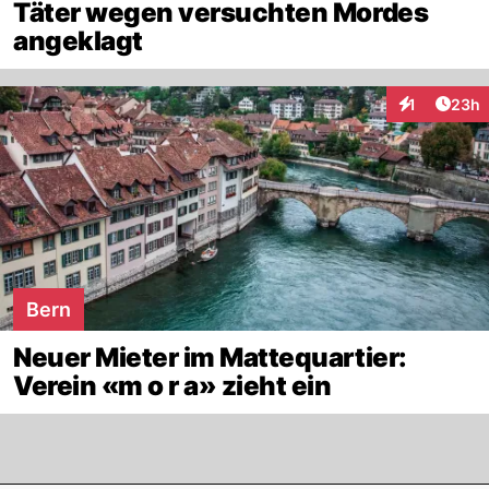
Täter wegen versuchten Mordes
angeklagt
Artik
1
23h
Interaktione
Bern
Neuer Mieter im Mattequartier:
Verein «m o r a» zieht ein