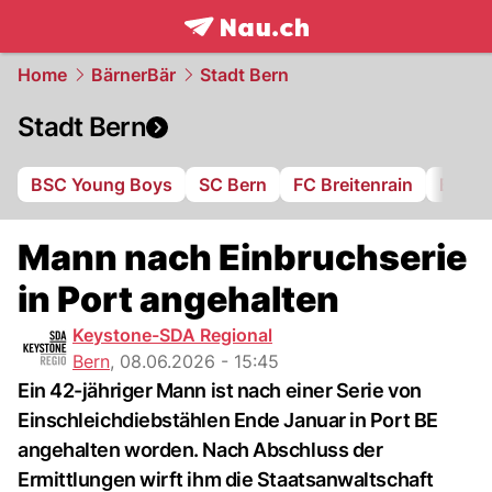
frontpage.
NAU.ch
Home
BärnerBär
Stadt Bern
Stadt Bern
BSC Young Boys
SC Bern
FC Breitenrain
BSV B
Mann nach Einbruchserie
in Port angehalten
Keystone-SDA Regional
Bern
,
08.06.2026 - 15:45
Ein 42-jähriger Mann ist nach einer Serie von
Einschleichdiebstählen Ende Januar in Port BE
angehalten worden. Nach Abschluss der
Ermittlungen wirft ihm die Staatsanwaltschaft