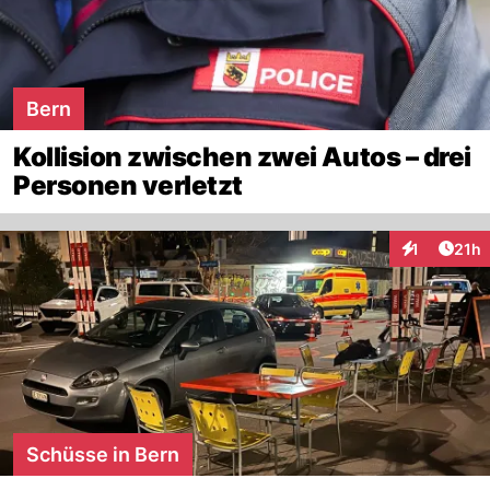
Bern
Kollision zwischen zwei Autos – drei
Personen verletzt
Artik
1
21h
Interaktione
Schüsse in Bern