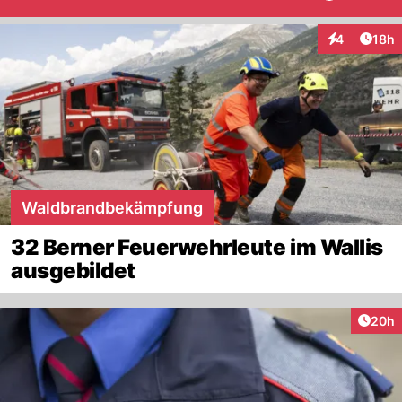
Artik
4
18h
Interaktione
Waldbrandbekämpfung
32 Berner Feuerwehrleute im Wallis
ausgebildet
Artik
20h