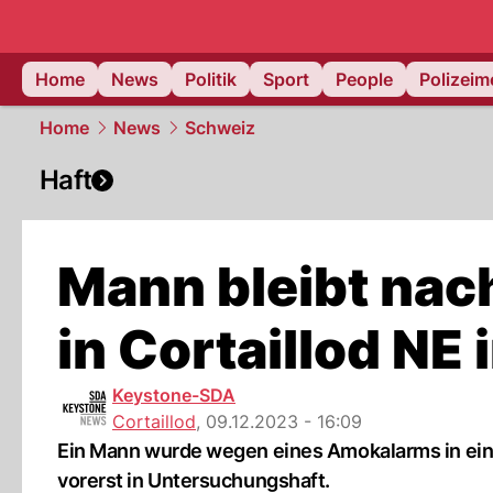
Home
News
Politik
Sport
People
Polizei
Home
News
Schweiz
Haft
Mann bleibt nac
in Cortaillod NE 
Keystone-SDA
Cortaillod
,
09.12.2023 - 16:09
Ein Mann wurde wegen eines Amokalarms in ein
vorerst in Untersuchungshaft.