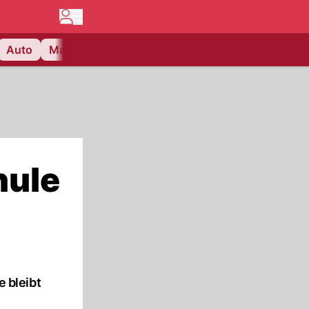
Auto
Matchcenter
Videos
Nau Plus
Lifestyle
hule
 bleibt