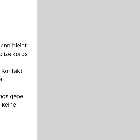
ann bleibt
olizeikorps
 Kontakt
er
ings gebe
 keine