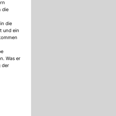
ern
 die
in die
t und ein
gekommen
be
n. Was er
g der