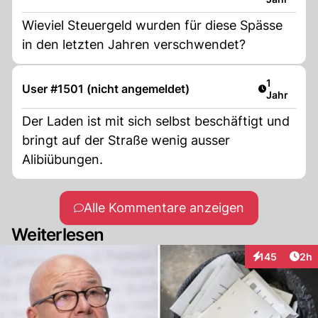
Wieviel Steuergeld wurden für diese Spässe
in den letzten Jahren verschwendet?
Artikel ver
1
User #1501 (nicht angemeldet)
Jahr
Der Laden ist mit sich selbst beschäftigt und
bringt auf der Straße wenig ausser
Alibiübungen.
Alle Kommentare anzeigen
Weiterlesen
Arti
145
2h
Interaktionen