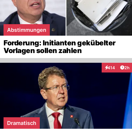
Abstimmungen
Forderung: Initianten gekübelter
Vorlagen sollen zahlen
Arti
414
2h
Interaktionen
Dramatisch