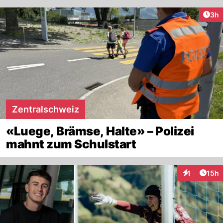
Arti
3h
Zentralschweiz
«Luege, Brämse, Halte» – Polizei
mahnt zum Schulstart
Artik
1
15h
Interaktione