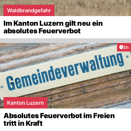
Waldbrandgefahr
Im Kanton Luzern gilt neu ein
absolutes Feuerverbot
Arti
2h
Kanton Luzern
Absolutes Feuerverbot im Freien
tritt in Kraft