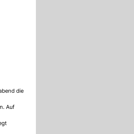
abend die
n. Auf
egt