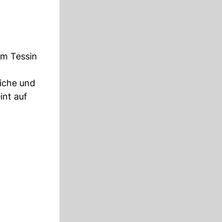
im Tessin
iche und
int auf