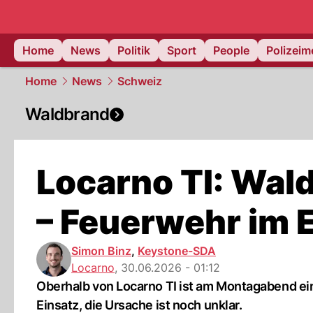
Home
News
Politik
Sport
People
Polizei
Home
News
Schweiz
Waldbrand
Locarno TI: Wa
– Feuerwehr im 
Simon Binz
,
Keystone-SDA
Locarno
,
30.06.2026 - 01:12
Oberhalb von Locarno TI ist am Montagabend ei
Einsatz, die Ursache ist noch unklar.