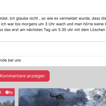
et. Ich glaube nicht , so wie es vermeldet wurde, dass di
ich war bis morgens um 3 Uhr wach und man hörte keine H
ass das erst am nächsten Tag um 5.30 uhr mit dem Lösche
ände bei uns
e Kommentare anzeigen
Artikel veröffentlicht:
6
2y
teraktionen