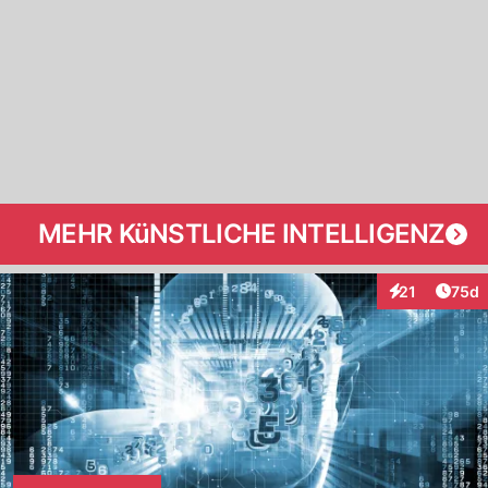
MEHR KüNSTLICHE INTELLIGENZ
Artik
21
75d
Interaktionen