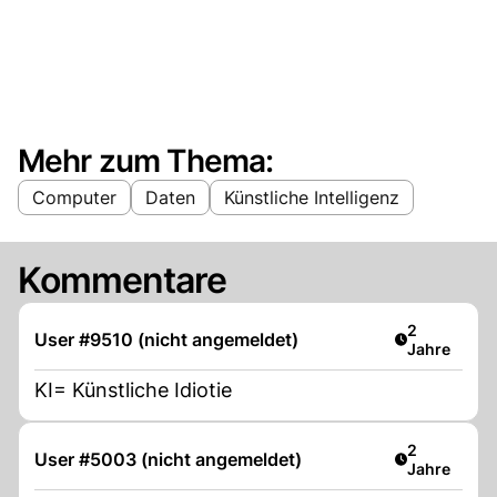
Mehr zum Thema:
Computer
Daten
Künstliche Intelligenz
Kommentare
Artikel verö
2
User #9510 (nicht angemeldet)
Jahre
KI= Künstliche Idiotie
Artikel verö
2
User #5003 (nicht angemeldet)
Jahre