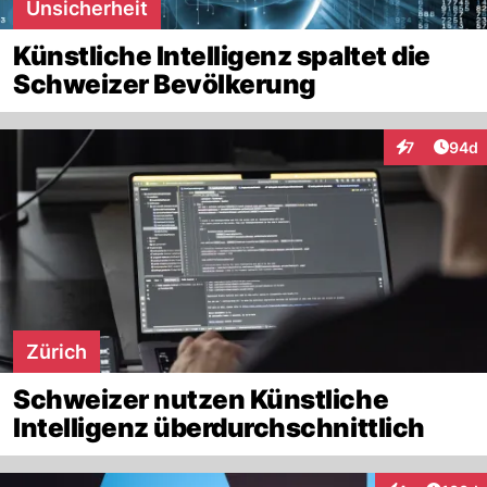
Unsicherheit
Künstliche Intelligenz spaltet die
Schweizer Bevölkerung
Artik
7
94d
Interaktionen
Zürich
Schweizer nutzen Künstliche
Intelligenz überdurchschnittlich