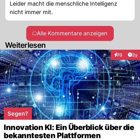
Leider macht die menschliche Intelligenz
nicht immer mit.
Alle Kommentare anzeigen
Weiterlesen
Arti
70
2y
Interaktione
Segen?
Innovation KI: Ein Überblick über die
bekanntesten Plattformen