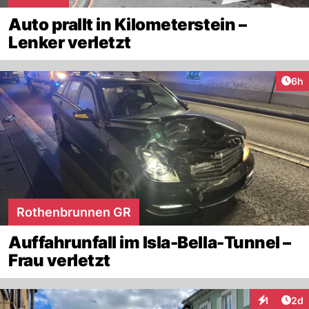
Auto prallt in Kilometerstein –
Lenker verletzt
Arti
6h
Rothenbrunnen GR
Auffahrunfall im Isla-Bella-Tunnel –
Frau verletzt
Arti
1
2d
Interaktion