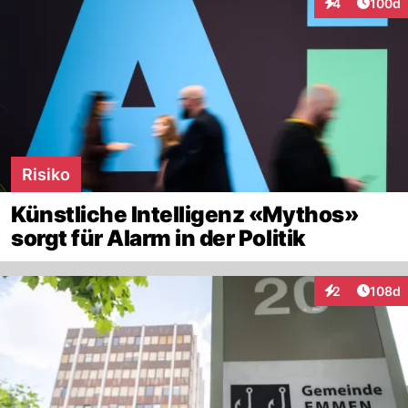
Artike
4
100d
Interaktionen
Risiko
Künstliche Intelligenz «Mythos»
sorgt für Alarm in der Politik
Artike
2
108d
Interaktionen