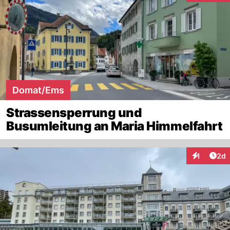
Domat/Ems
Strassensperrung und
Busumleitung an Maria Himmelfahrt
Arti
1
2d
Interaktion