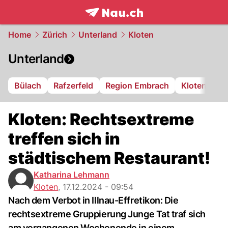
frontpage.
NAU.ch
Home
Zürich
Unterland
Kloten
Unterland
Bülach
Rafzerfeld
Region Embrach
Kloten
Di
Kloten: Rechtsextreme
treffen sich in
städtischem Restaurant!
Katharina Lehmann
Kloten
,
17.12.2024 - 09:54
Nach dem Verbot in Illnau-Effretikon: Die
rechtsextreme Gruppierung Junge Tat traf sich
am vergangenen Wochenende in einem