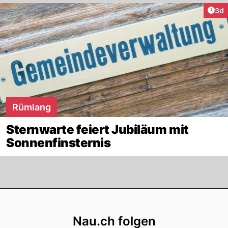
Arti
3d
Rümlang
Sternwarte feiert Jubiläum mit
Sonnenfinsternis
Footer
Nau.ch folgen