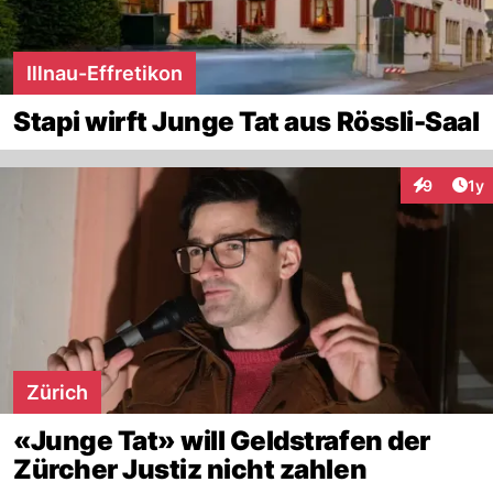
Illnau-Effretikon
Stapi wirft Junge Tat aus Rössli-Saal
Art
9
1y
Interaktion
Zürich
«Junge Tat» will Geldstrafen der
Zürcher Justiz nicht zahlen