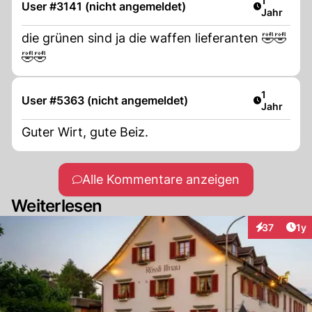
1
User #3141 (nicht angemeldet)
Jahr
die grünen sind ja die waffen lieferanten 🤣🤣
🤣🤣
Artikel ver
1
User #5363 (nicht angemeldet)
Jahr
Guter Wirt, gute Beiz.
Alle Kommentare anzeigen
Weiterlesen
Art
37
1y
Interaktione