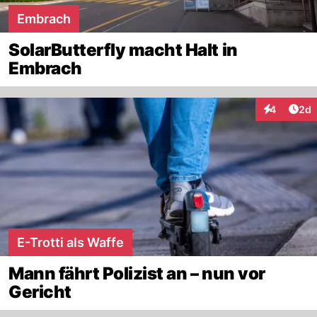
Embrach
SolarButterfly macht Halt in
Embrach
Arti
4
2d
Interaktion
E-Trotti als Waffe
Mann fährt Polizist an – nun vor
Gericht