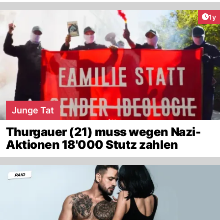
Art
1y
Junge Tat
Thurgauer (21) muss wegen Nazi-
Aktionen 18'000 Stutz zahlen