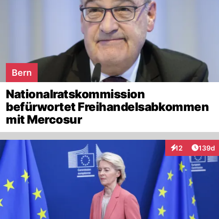
Bern
Nationalratskommission
befürwortet Freihandelsabkommen
mit Mercosur
Artike
12
139d
Interaktionen