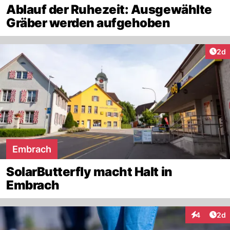
Ablauf der Ruhezeit: Ausgewählte
Gräber werden aufgehoben
Arti
2d
Embrach
SolarButterfly macht Halt in
Embrach
Arti
4
2d
Interaktion