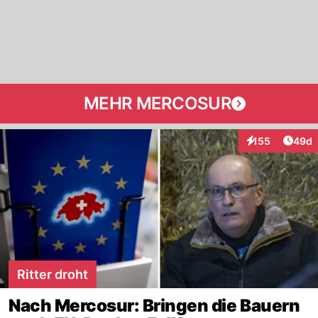
MEHR MERCOSUR
Artik
155
49d
Interaktionen
Ritter droht
Nach Mercosur: Bringen die Bauern