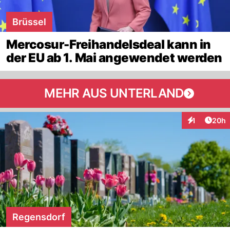
Brüssel
Mercosur-Freihandelsdeal kann in
der EU ab 1. Mai angewendet werden
MEHR AUS UNTERLAND
Artik
1
20h
Interaktione
Regensdorf