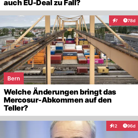
auch EU-Deal zu Fall?
Artik
7
78d
Interaktione
Bern
Welche Änderungen bringt das
Mercosur-Abkommen auf den
Teller?
Artik
12
96d
Interaktionen