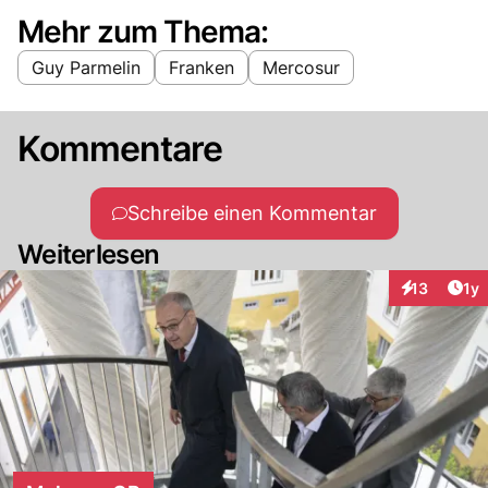
Mehr zum Thema:
Guy Parmelin
Franken
Mercosur
Kommentare
Schreibe einen Kommentar
Weiterlesen
Art
13
1y
Interaktione