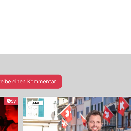
reibe einen Kommentar
Artikel veröffentlicht:
5y