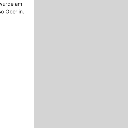
 wurde am
o Oberlin.