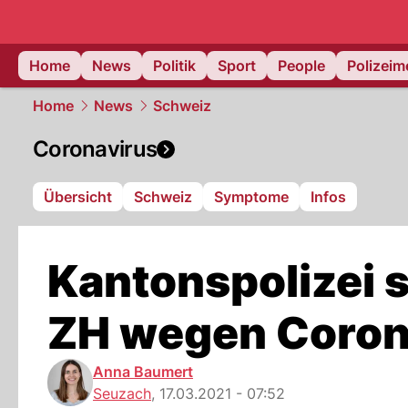
Home
News
Politik
Sport
People
Polizei
Home
News
Schweiz
Coronavirus
Übersicht
Schweiz
Symptome
Infos
Kantonspolizei s
ZH wegen Coron
Anna Baumert
Seuzach
,
17.03.2021 - 07:52