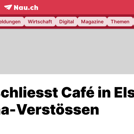
frontpage.
NAU.ch
meldungen
Wirtschaft
Digital
Magazine
Themen
chliesst Café in El
a-Verstössen