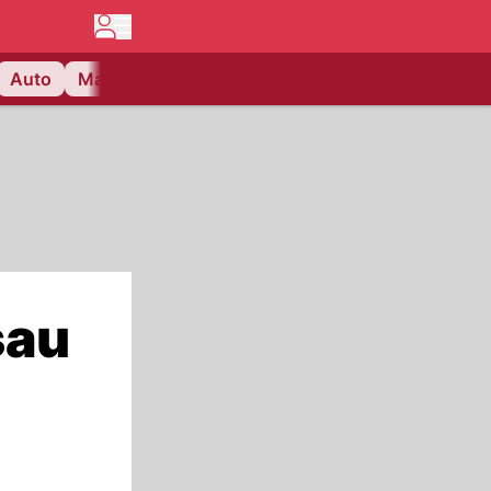
Auto
Matchcenter
Videos
Nau Plus
Lifestyle
sau