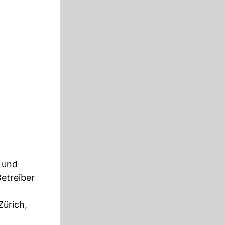
 und
etreiber
Zürich,