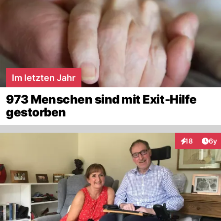
Im letzten Jahr
973 Menschen sind mit Exit-Hilfe
gestorben
Arti
18
6y
Interaktione