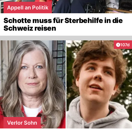
Appell an Politik
Schotte muss für Sterbehilfe in die
Schweiz reisen
Artike
107d
Verlor Sohn