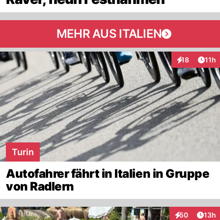
MEHR AUS ITALIEN
Artik
18
11h
Interaktionen
Turin
Autofahrer fährt in Italien in Gruppe
von Radlern
Artik
50
13h
Interaktionen