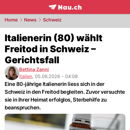
frontpage.
NAU.ch
Home
News
Schweiz
Italienerin (80) wählt
Freitod in Schweiz –
Gerichtsfall
Bettina Zanni
Italien
,
05.06.2026 - 04:08
Eine 80-jährige Italienerin liess sich in der
Schweiz in den Freitod begleiten. Zuvor versuchte
sie in ihrer Heimat erfolglos, Sterbehilfe zu
beanspruchen.