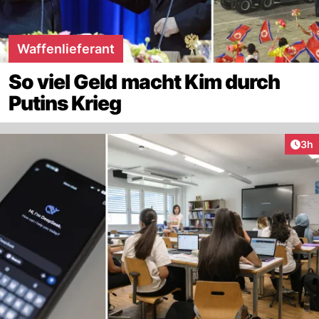
Waffenlieferant
So viel Geld macht Kim durch
Putins Krieg
Arti
3h