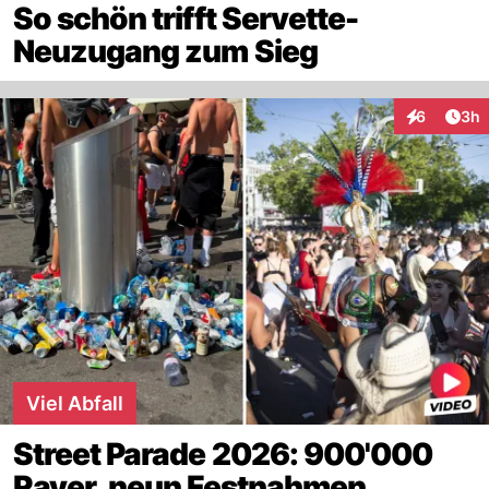
So schön trifft Servette-
Neuzugang zum Sieg
Arti
6
3h
Interaktion
Viel Abfall
Street Parade 2026: 900'000
Raver, neun Festnahmen