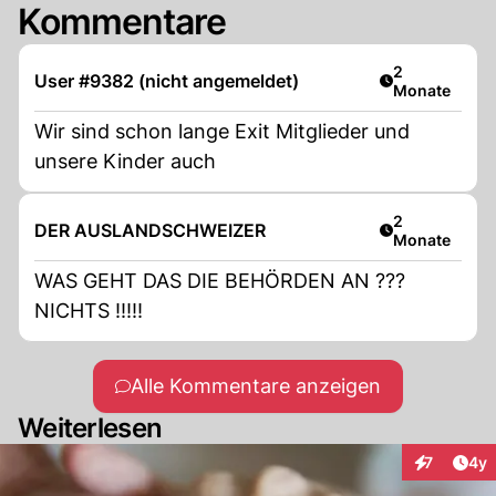
Kommentare
Artikel veröff
2
User #9382 (nicht angemeldet)
Monate
Wir sind schon lange Exit Mitglieder und
unsere Kinder auch
Artikel veröff
2
DER AUSLANDSCHWEIZER
Monate
WAS GEHT DAS DIE BEHÖRDEN AN ???
NICHTS !!!!!
Alle Kommentare anzeigen
Weiterlesen
Arti
7
4y
Interaktion