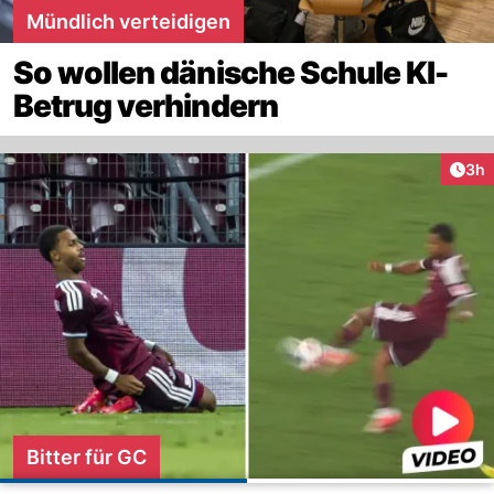
Mündlich verteidigen
So wollen dänische Schule KI-
Betrug verhindern
Arti
3h
Bitter für GC