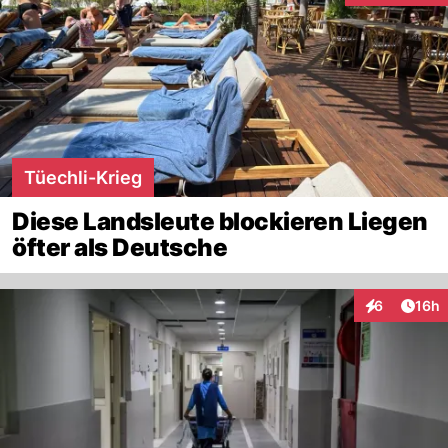
Tüechli-Krieg
Diese Landsleute blockieren Liegen
öfter als Deutsche
Artik
6
16h
Interaktione