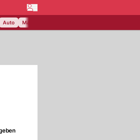
Auto
Matchcenter
Videos
Nau Plus
Lifestyle
 geben