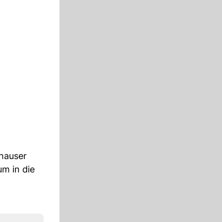
hauser
um in die