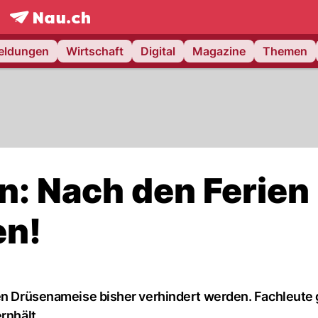
frontpage.
NAU.ch
meldungen
Wirtschaft
Digital
Magazine
Themen
n: Nach den Ferien
en!
ven Drüsenameise bisher verhindert werden. Fachleute
rnhält.