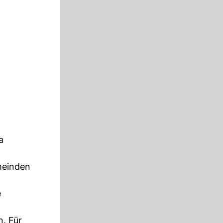
a
meinden
e
n. Für