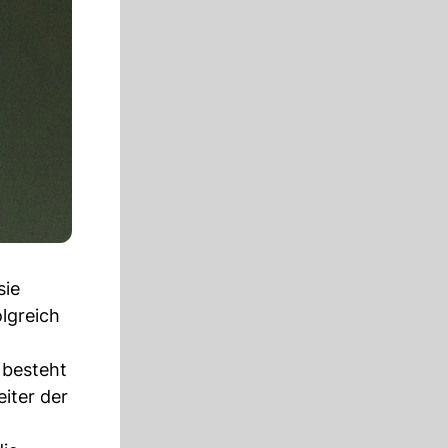
sie
lgreich
 besteht
iter der