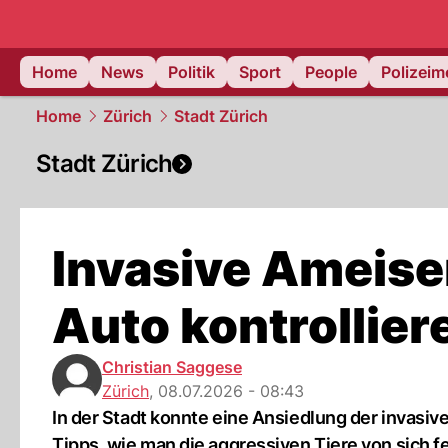
Home
News
Politik
Sport
People
Polizei
Home
Zürich
Stadt Zürich
Stadt Zürich
Invasive Ameise
Auto kontrollier
Christian Saggese
Zürich
,
08.07.2026 - 08:43
In der Stadt konnte eine Ansiedlung der invasi
Tipps, wie man die aggressiven Tiere von sich fe