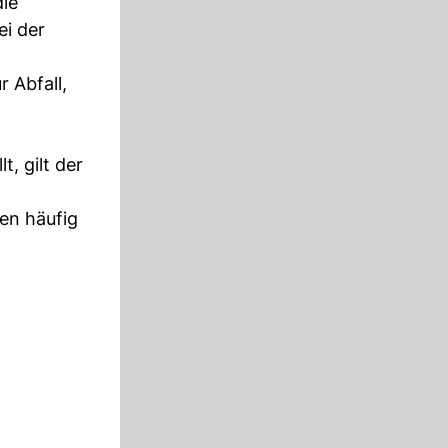
die
ei der
 Abfall,
, gilt der
en häufig