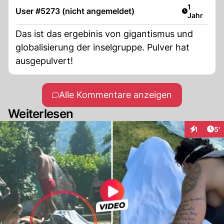
Artikel ver
1
User #5273 (nicht angemeldet)
Jahr
Das ist das ergebinis von gigantismus und
globalisierung der inselgruppe. Pulver hat
ausgepulvert!
Alle Kommentare anzeigen
Weiterlesen
Art
1
5'
Interaktio