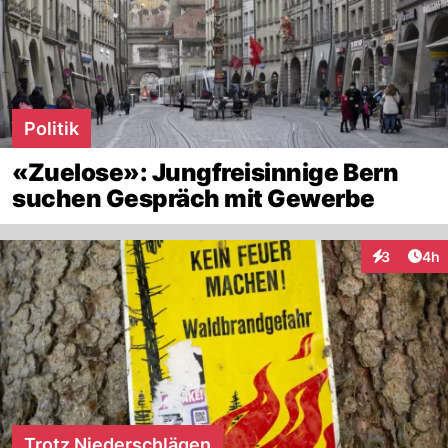
Politik
«Zuelose»: Jungfreisinnige Bern
suchen Gespräch mit Gewerbe
Arti
3
4h
Interaktion
Trotz Niederschlägen