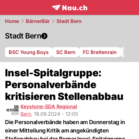
frontpage.
NAU.ch
Home
BärnerBär
Stadt Bern
Stadt Bern
BSC Young Boys
SC Bern
FC Breitenrain
BSV B
Insel-Spitalgruppe:
Personalverbände
kritisieren Stellenabbau
Keystone-SDA Regional
Bern
,
19.09.2024 - 12:05
Die Personalverbände haben am Donnerstag in
einer Mitteilung Kritik am angekündigten
Stellenabbau bei der Berner Insel-Spitalgruppe