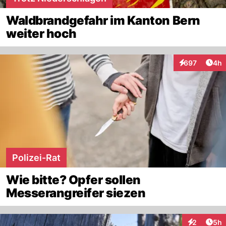
Waldbrandgefahr im Kanton Bern
weiter hoch
Arti
697
4h
Interaktionen
Polizei-Rat
Wie bitte? Opfer sollen
Messerangreifer siezen
Arti
2
5h
Interaktion