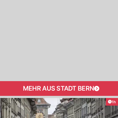
MEHR AUS STADT BERN
Art
1h