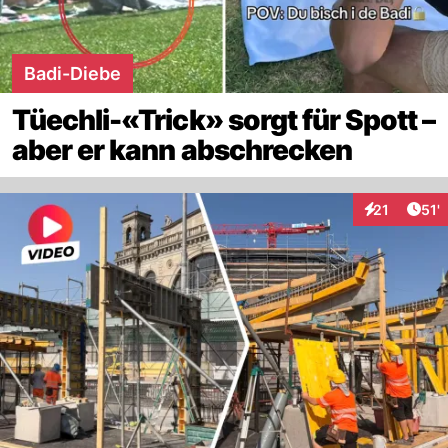
Badi-Diebe
Tüechli-«Trick» sorgt für Spott –
aber er kann abschrecken
Arti
21
51'
Interaktionen