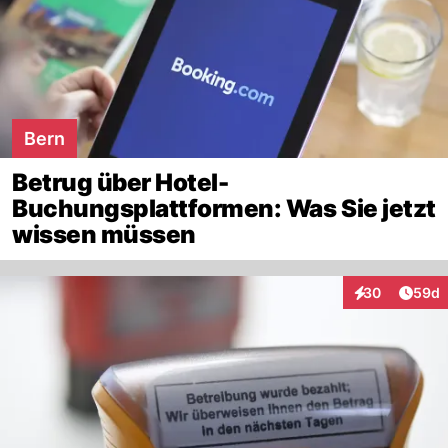
Bern
Betrug über Hotel-
Buchungsplattformen: Was Sie jetzt
wissen müssen
Artik
30
59d
Interaktionen