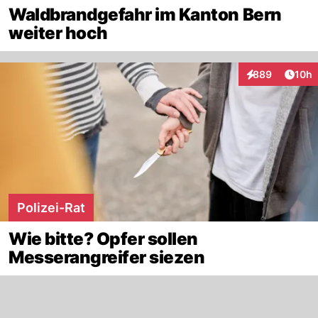
Waldbrandgefahr im Kanton Bern
weiter hoch
Artik
889
10h
Interaktionen
Polizei-Rat
Wie bitte? Opfer sollen
Messerangreifer siezen