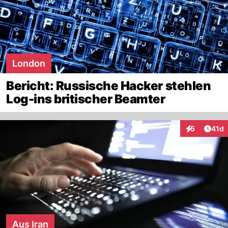
London
Bericht: Russische Hacker stehlen
Log-ins britischer Beamter
Artik
5
41d
Interaktione
Aus Iran