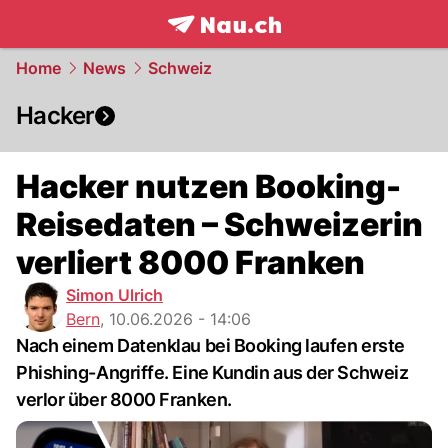
frontpage.
NAU.ch
Home
News
Schweiz
Hacker
Hacker nutzen Booking-
Reisedaten – Schweizerin
verliert 8000 Franken
Simon Ulrich
Bern
,
10.06.2026 - 14:06
Nach einem Datenklau bei Booking laufen erste
Phishing-Angriffe. Eine Kundin aus der Schweiz
verlor über 8000 Franken.