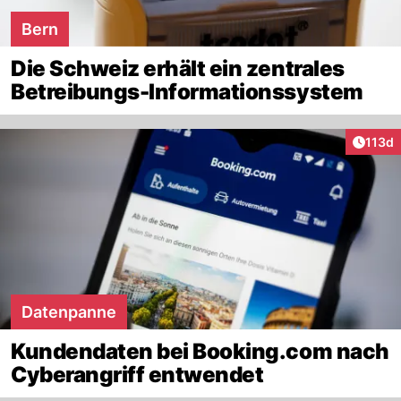
Bern
Die Schweiz erhält ein zentrales
Betreibungs-Informationssystem
Artike
113d
Datenpanne
Kundendaten bei Booking.com nach
Cyberangriff entwendet