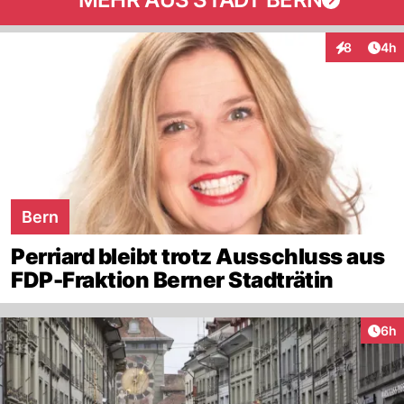
Arti
8
4h
Interaktion
Bern
Perriard bleibt trotz Ausschluss aus
FDP-Fraktion Berner Stadträtin
Arti
6h