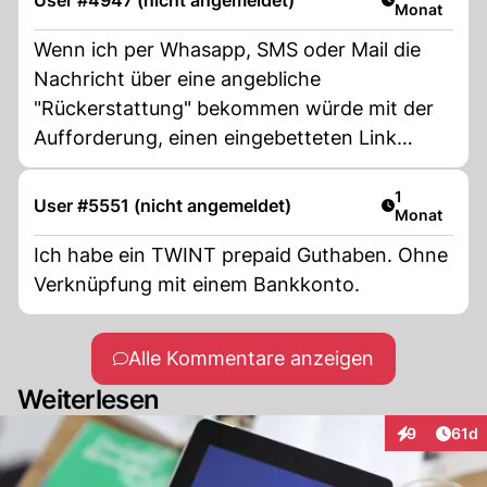
User #4947 (nicht angemeldet)
Monat
Wenn ich per Whasapp, SMS oder Mail die
Nachricht über eine angebliche
"Rückerstattung" bekommen würde mit der
Aufforderung, einen eingebetteten Link
anzuklicken - FINGER WEG und ab in den
Papierkorb! Bei Fragen die Hotline anrufen
Artikel veröf
1
User #5551 (nicht angemeldet)
Monat
Ich habe ein TWINT prepaid Guthaben. Ohne
Verknüpfung mit einem Bankkonto.
Alle Kommentare anzeigen
Weiterlesen
Artik
9
61d
Interaktione