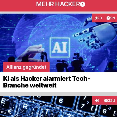
MEHR HACKER
Arti
20
9d
Interaktionen
Allianz gegründet
KI als Hacker alarmiert Tech-
Branche weltweit
Artik
6
32d
Interaktionen