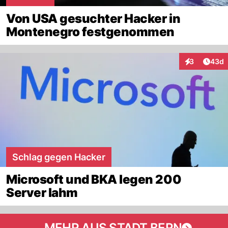
Von USA gesuchter Hacker in
Montenegro festgenommen
Artik
3
43d
Interaktionen
Schlag gegen Hacker
Microsoft und BKA legen 200
Server lahm
MEHR AUS STADT BERN