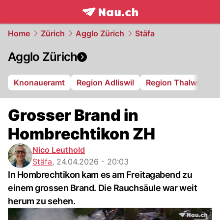
frontpage.
NAU.ch
Home
Zürich
Agglo Zürich
Stäfa
Agglo Zürich
Knonaueramt
Region Adliswil
Region Thalwil
R
Grosser Brand in
Hombrechtikon ZH
Nico Leuthold
Stäfa
,
24.04.2026 - 20:03
In Hombrechtikon kam es am Freitagabend zu
einem grossen Brand. Die Rauchsäule war weit
herum zu sehen.