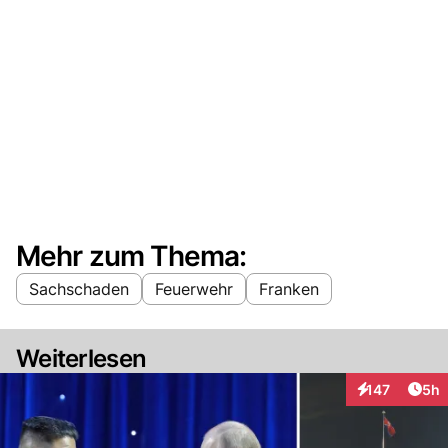
Mehr zum Thema:
Sachschaden
Feuerwehr
Franken
Weiterlesen
Arti
147
5h
Interaktionen