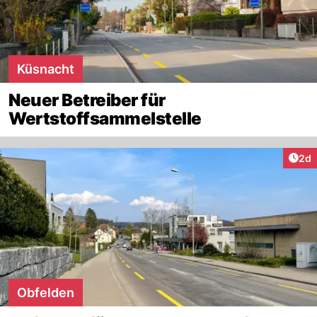
Küsnacht
Neuer Betreiber für
Wertstoffsammelstelle
Arti
2d
Obfelden