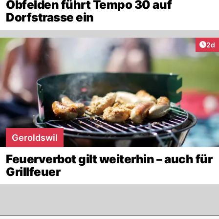
Obfelden führt Tempo 30 auf
Dorfstrasse ein
Arti
2d
Geroldswil
Feuerverbot gilt weiterhin – auch für
Grillfeuer