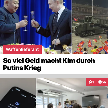
Waffenlieferant
So viel Geld macht Kim durch
Putins Krieg
Arti
11
5h
Interaktione