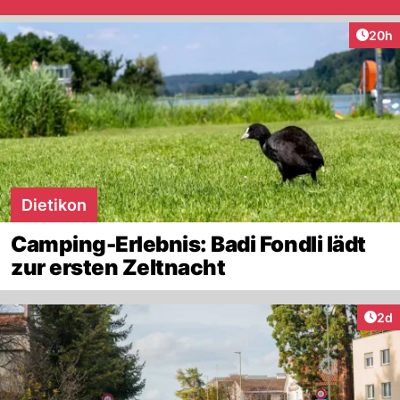
Artik
20h
Dietikon
Camping-Erlebnis: Badi Fondli lädt
zur ersten Zeltnacht
Arti
2d