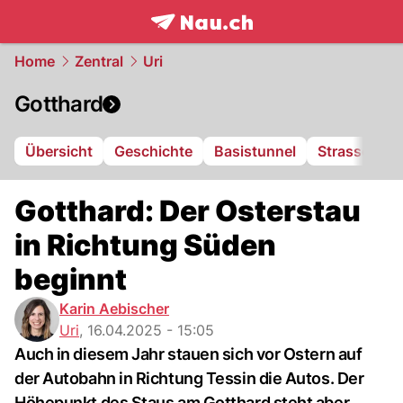
frontpage.
NAU.ch
Home
Zentral
Uri
Gotthard
Übersicht
Geschichte
Basistunnel
Strassentun
Gotthard: Der Osterstau
in Richtung Süden
beginnt
Karin Aebischer
Uri
,
16.04.2025 - 15:05
Auch in diesem Jahr stauen sich vor Ostern auf
der Autobahn in Richtung Tessin die Autos. Der
Höhepunkt des Staus am Gotthard steht aber