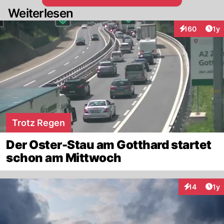
Weiterlesen
Art
160
1y
Interaktionen
Trotz Regen
Der Oster-Stau am Gotthard startet
schon am Mittwoch
Art
14
1y
Interaktione