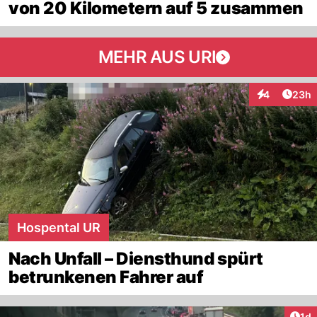
von 20 Kilometern auf 5 zusammen
MEHR AUS URI
Artik
4
23h
Interaktionen
Hospental UR
Nach Unfall – Diensthund spürt
betrunkenen Fahrer auf
Art
1d