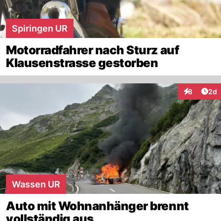
Spiringen UR
Motorradfahrer nach Sturz auf
Klausenstrasse gestorben
Arti
8
2d
Interaktion
Wassen UR
Auto mit Wohnanhänger brennt
vollständig aus