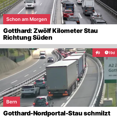
Schon am Morgen
Gotthard: Zwölf Kilometer Stau
Richtung Süden
Artik
9
19d
Interaktione
Bern
Gotthard-Nordportal-Stau schmilzt