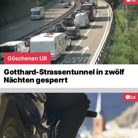
Göschenen UR
Gotthard-Strassentunnel in zwölf
Nächten gesperrt
Arti
2d