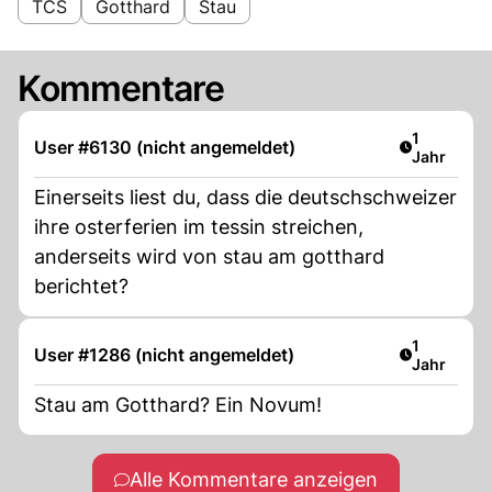
TCS
Gotthard
Stau
Kommentare
Artikel ver
1
User #6130 (nicht angemeldet)
Jahr
Einerseits liest du, dass die deutschschweizer
ihre osterferien im tessin streichen,
anderseits wird von stau am gotthard
berichtet?
Artikel ver
1
User #1286 (nicht angemeldet)
Jahr
Stau am Gotthard? Ein Novum!
Alle Kommentare anzeigen