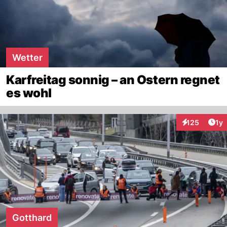
Wetter
Karfreitag sonnig – an Ostern regnet
es wohl
Art
125
1y
Interaktionen
Gotthard