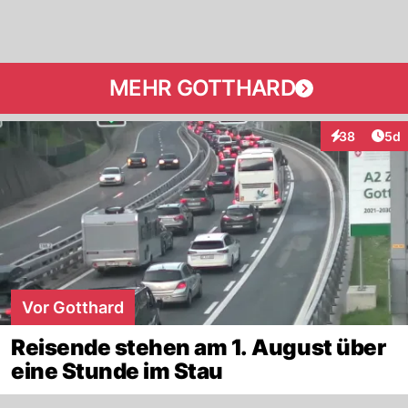
MEHR GOTTHARD
Arti
38
5d
Interaktionen
Vor Gotthard
Reisende stehen am 1. August über
eine Stunde im Stau