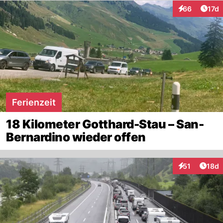
Artik
66
17d
Interaktionen
Ferienzeit
18 Kilometer Gotthard-Stau – San-
Bernardino wieder offen
Artik
51
18d
Interaktionen