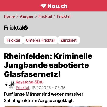
frontpage.
NAU.ch
Home
Aargau
Fricktal
Fricktal
Fricktal
Fricktal
Unteres Fricktal
Zurzibiet
Rheinfelden: Kriminelle
Jungbande sabotierte
Glasfasernetz!
Keystone-SDA
Fricktal
,
18.07.2025 - 08:35
Fünf junge Männer sind wegen massiver
Sabotageakte im Aargau angeklagt.