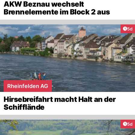
AKW Beznau wechselt
Brennelemente im Block 2 aus
Arti
5d
Rheinfelden AG
Hirsebreifahrt macht Halt an der
Schifflände
Arti
5d