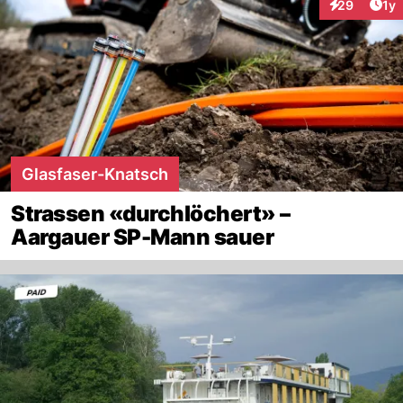
Art
29
1y
Interaktione
Glasfaser-Knatsch
Strassen «durchlöchert» –
Aargauer SP-Mann sauer