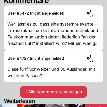
Kommentare
Artikel ver
1
User #5472 (nicht angemeldet)
Jahr
Wer lässt es zu, dass eine systemrelevante
Infrastruktur für die Informationstechnik und
Telekommunikation derart liederlich "an der
frischen Luft" installiert wird? Mit ein wenig
Werkzeug und krimineller Energie gelingt es
einigen Bürgern mehrfach, bis zu mehrere
Artikel ver
1
User #4727 (nicht angemeldet)
Jahr
tausend Haushalte "auszuklinken"! Um etwa
bei der Installation einige Franken
Diese fünf Schweizer und 30 Ausländer, mit
einzusparen?
welchen Pässen?
Alle Kommentare anzeigen
Weiterlesen