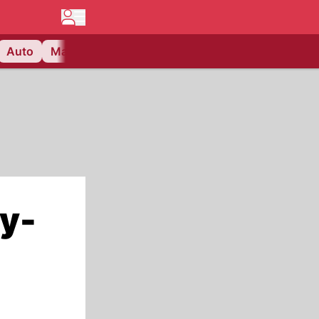
Auto
Matchcenter
Videos
Nau Plus
Lifestyle
ey-