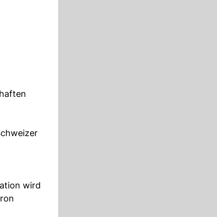
chaften
Schweizer
ation wird
éron