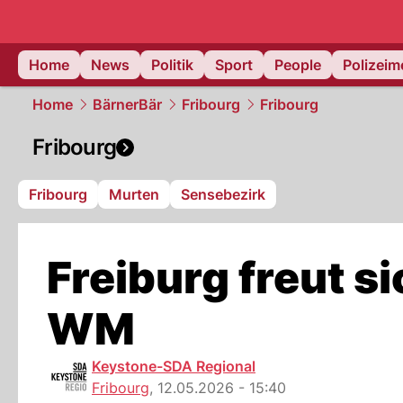
Home
News
Politik
Sport
People
Polizei
Home
BärnerBär
Fribourg
Fribourg
Fribourg
Fribourg
Murten
Sensebezirk
Freiburg freut s
WM
Keystone-SDA Regional
Fribourg
,
12.05.2026 - 15:40