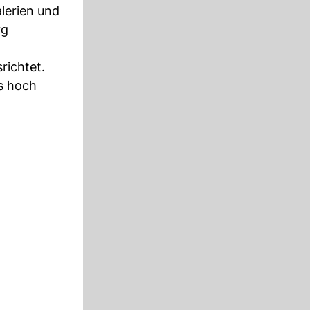
lerien und
rg
richtet.
s hoch