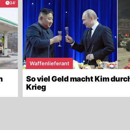
Artikel veröffentlicht:
7
34'
raktionen
Waffenlieferant
n
So viel Geld macht Kim durc
Krieg