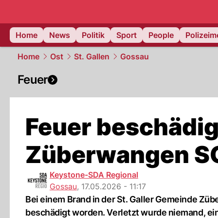
Home
News
Politik
Sport
People
Polizei
Home
Ost
St. Gallen
Gossau
Feuer
Feuer beschädig
Züberwangen S
Keystone-SDA Regional
Gossau
,
17.05.2026 - 11:17
Bei einem Brand in der St. Galler Gemeinde Z
beschädigt worden. Verletzt wurde niemand, ei