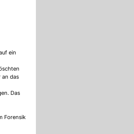
auf ein
löschten
r an das
gen. Das
m Forensik