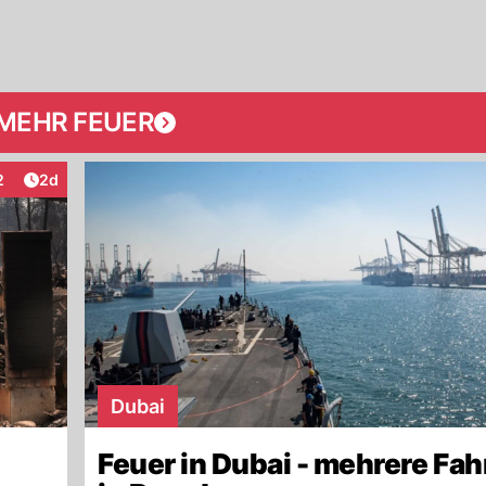
MEHR FEUER
Artikel veröffentlicht:
2
2d
teraktionen
Dubai
Feuer in Dubai - mehrere Fa