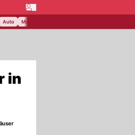
Auto
Matchcenter
Videos
Nau Plus
Lifestyle
 in
äuser