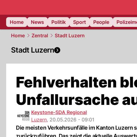
Home
News
Politik
Sport
People
Polizei
Home
Zentral
Stadt Luzern
Stadt Luzern
Fehlverhalten bl
Unfallursache a
Keystone-SDA Regional
Luzern
,
20.05.2026 - 09:01
Die meisten Verkehrsunfälle im Kanton Luzern s
zurückzuführen. Das zeigt die aktuelle Auswertu