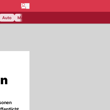
Auto
Matchcenter
Videos
Nau Plus
Lifestyle
en
rsonen
ffentlicht