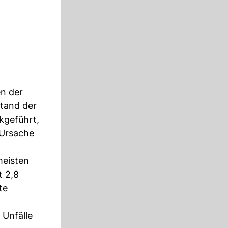
en der
stand der
kgeführt,
e Ursache
meisten
t 2,8
te
 Unfälle