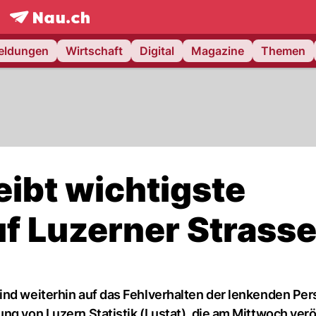
frontpage.
NAU.ch
meldungen
Wirtschaft
Digital
Magazine
Themen
eibt wichtigste
uf Luzerner Strass
ind weiterhin auf das Fehlverhalten der lenkenden Pe
ng von Luzern Statistik (Lustat), die am Mittwoch verö